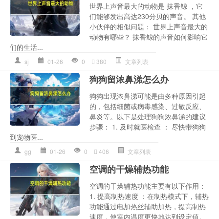
世界上声音最大的动物是 抹香鲸 ，它
们能够发出高达230分贝的声音。 其他
小伙伴的相似问题： 世界上声音最大的
动物有哪些？ 抹香鲸的声音如何影响它
们的生活...
sj
01-26
0
380
文章列表
狗狗留浓鼻涕怎么办
狗狗出现浓鼻涕可能是由多种原因引起
的，包括细菌或病毒感染、过敏反应、
鼻炎等。以下是处理狗狗浓鼻涕的建议
步骤： 1. 及时就医检查 ： 尽快带狗狗
到宠物医...
gg
01-26
0
406
文章列表
空调的干燥辅热功能
空调的干燥辅热功能主要有以下作用：
1. 提高制热速度 ：在制热模式下，辅热
功能通过电加热丝辅助加热，提高制热
速度，使室内温度更快地达到设定值。