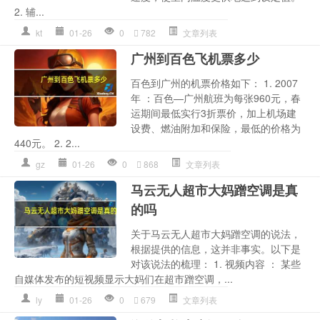
2. 辅...
kt
01-26
0
782
文章列表
广州到百色飞机票多少
百色到广州的机票价格如下： 1. 2007
年 ：百色—广州航班为每张960元，春
运期间最低实行3折票价，加上机场建
设费、燃油附加和保险，最低的价格为
440元。 2. 2...
gz
01-26
0
868
文章列表
马云无人超市大妈蹭空调是真
的吗
关于马云无人超市大妈蹭空调的说法，
根据提供的信息，这并非事实。以下是
对该说法的梳理： 1. 视频内容 ： 某些
自媒体发布的短视频显示大妈们在超市蹭空调，...
ly
01-26
0
679
文章列表