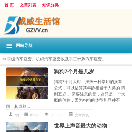
首 页
文章列表
知识分类
网站导航
✉
手编汽车座套、机织汽车座套以及手工针刺汽车座套。
狗狗7个月是几岁
狗狗7个月大时，按照一种常用的换算
公式，可以估算其年龄相当于人类的 四
到五岁 。需要注意的是，这只是一个大
概的估算，因为狗狗的体型和品种不
同，其成熟...
gg
01-26
0
38
文章列表
世界上声音最大的动物