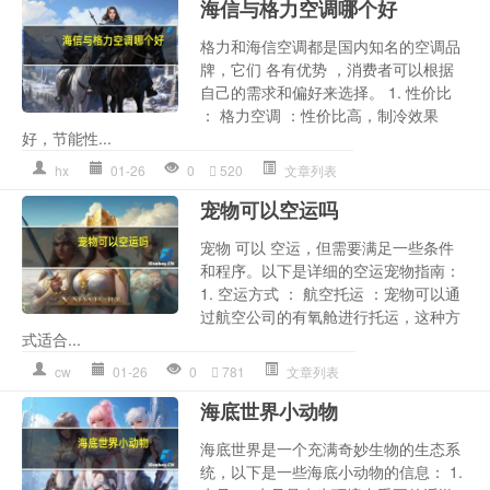
海信与格力空调哪个好
格力和海信空调都是国内知名的空调品
牌，它们 各有优势 ，消费者可以根据
自己的需求和偏好来选择。 1. 性价比
： 格力空调 ：性价比高，制冷效果
好，节能性...
hx
01-26
0
520
文章列表
宠物可以空运吗
宠物 可以 空运，但需要满足一些条件
和程序。以下是详细的空运宠物指南：
1. 空运方式 ： 航空托运 ：宠物可以通
过航空公司的有氧舱进行托运，这种方
式适合...
cw
01-26
0
781
文章列表
海底世界小动物
海底世界是一个充满奇妙生物的生态系
统，以下是一些海底小动物的信息： 1.