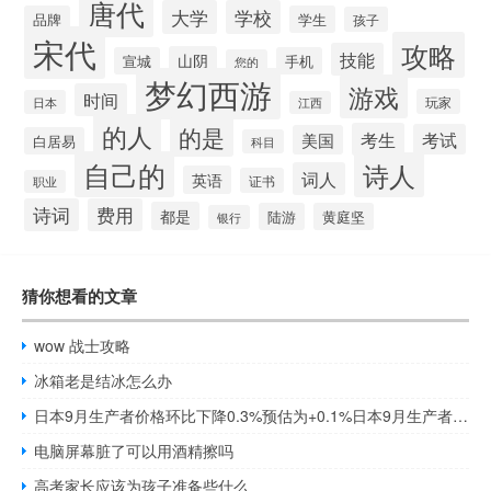
唐代
大学
学校
品牌
学生
孩子
宋代
攻略
技能
山阴
宣城
手机
您的
梦幻西游
游戏
时间
玩家
日本
江西
的人
的是
考生
考试
美国
白居易
科目
自己的
诗人
词人
英语
证书
职业
诗词
费用
都是
陆游
黄庭坚
银行
猜你想看的文章
wow 战士攻略
冰箱老是结冰怎么办
日本9月生产者价格环比下降0.3%预估为+0.1%日本9月生产者价格同比增长2%预估为+2.4%
电脑屏幕脏了可以用酒精擦吗
高考家长应该为孩子准备些什么