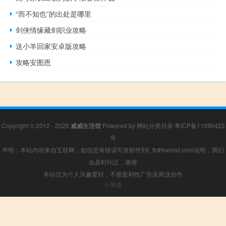
“而不知也”的出处是哪里
剑侠情缘藏剑职业攻略
送小羊回家安卓版攻略
攻略安图恩
Copyright © 2012 - 2026
威威生活馆
Powered by
网站分类目录
粤ICP备11090422
号
声明：本站内容来自互联网，如信息有错误可发邮件到f_fb#foxmail.com说明，我们
会及时纠正，谢谢
本站仅为个人兴趣爱好，不接盈利性广告及商业合作
小男孩