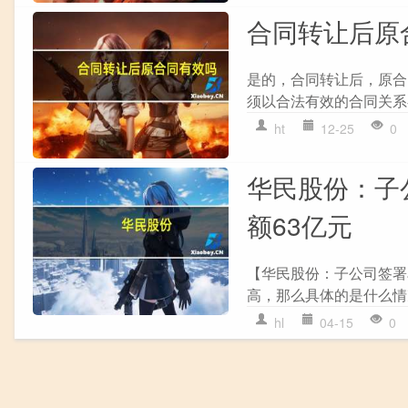
合同转让后原
是的，合同转让后，原合
须以合法有效的合同关系存
ht
12-25
0
华民股份：子
额63亿元
【华民股份：子公司签署单
高，那么具体的是什么情
hl
04-15
0