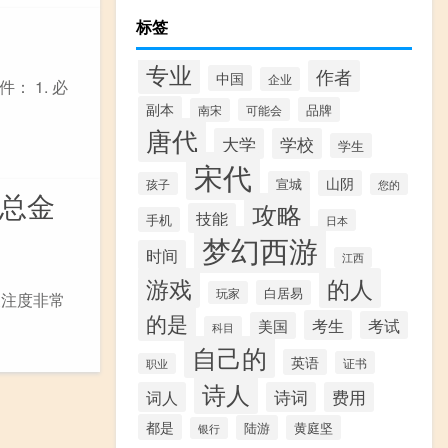
标签
专业
作者
中国
企业
 1. 必
副本
品牌
南宋
可能会
唐代
大学
学校
学生
宋代
山阴
宣城
孩子
您的
计总金
攻略
技能
手机
日本
梦幻西游
时间
江西
游戏
的人
白居易
玩家
关注度非常
的是
考生
考试
美国
科目
自己的
英语
证书
职业
诗人
词人
诗词
费用
都是
陆游
黄庭坚
银行