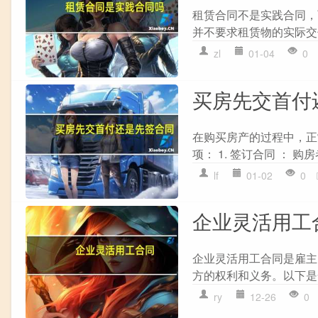
租赁合同不是实践合同，
并不要求租赁物的实际交
zl
01-04
0
买房先交首付
在购买房产的过程中，正
项： 1. 签订合同 ： 
lf
01-02
0
企业灵活用工
企业灵活用工合同是雇主
方的权利和义务。以下是
ry
12-26
0