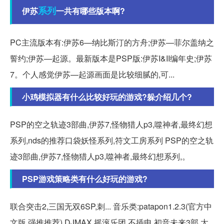
系列
伊苏
一共有哪些版本啊?
PC主流版本有:伊苏6—纳比斯汀的方舟;伊苏—菲尔盖纳之
誓约;伊苏—起源。最新版本是PSP版:伊苏I&II编年史;伊苏
7。个人感觉伊苏—起源画面是比较细腻的,可...
小鸡模拟器有什么比较好玩的游戏?躲介绍几个?
PSP的空之轨迹3部曲,伊苏7,怪物猎人p3,噬神者,最终幻想
系列,nds的推荐口袋妖怪系列,符文工房系列 PSP的空之轨
迹3部曲,伊苏7,怪物猎人p3,噬神者,最终幻想系列,。
PSP游戏策略类有什么好玩的游戏?
联合突击2,三国无双6SP,刺... 音乐类:patapon1.2.3(官方中
文版,强推推荐),DJMAX,摇滚乐团 不插电,初音未来3部,太