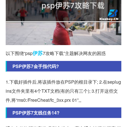
伊苏
以下围绕“psp
7攻略下载”主题解决网友的困惑
PSP伊苏7金手指代码?
1.下载好插件后,将该插件放在PSP的根目录下; 2.在seplug
ins文件夹里有4个TXT文档(有的只有三个); 3.打开这些文
件,将“ms0:/FreeCheat/fc_3xx.prx 01”,。
PSP伊苏7支线任务14?