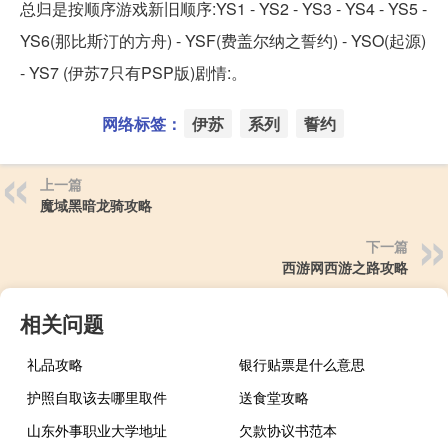
总归是按顺序游戏新旧顺序:YS1 - YS2 - YS3 - YS4 - YS5 -
YS6(那比斯汀的方舟) - YSF(费盖尔纳之誓约) - YSO(起源)
- YS7 (伊苏7只有PSP版)剧情:。
网络标签：
伊苏
系列
誓约
上一篇
魔域黑暗龙骑攻略
下一篇
西游网西游之路攻略
相关问题
礼品攻略
银行贴票是什么意思
护照自取该去哪里取件
送食堂攻略
山东外事职业大学地址
欠款协议书范本