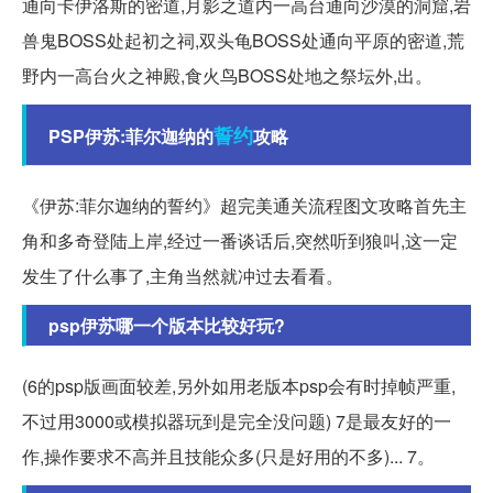
通向卡伊洛斯的密道,月影之道内一高台通向沙漠的洞窟,岩
兽鬼BOSS处起初之祠,双头龟BOSS处通向平原的密道,荒
野内一高台火之神殿,食火鸟BOSS处地之祭坛外,出。
誓约
PSP伊苏:菲尔迦纳的
攻略
《伊苏:菲尔迦纳的誓约》超完美通关流程图文攻略首先主
角和多奇登陆上岸,经过一番谈话后,突然听到狼叫,这一定
发生了什么事了,主角当然就冲过去看看。
psp伊苏哪一个版本比较好玩?
(6的psp版画面较差,另外如用老版本psp会有时掉帧严重,
不过用3000或模拟器玩到是完全没问题) 7是最友好的一
作,操作要求不高并且技能众多(只是好用的不多)... 7。