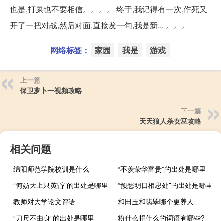
也是,打屎也不要相信。。。。 终于,我记得有一次,作死又
开了一把对战,然后对面,直接发一句,我是新... 。。。
网络标签：
家园
我是
游戏
上一篇
保卫萝卜一视频攻略
下一篇
天天狼人杀女巫攻略
相关问题
绵阳师范学院校训是什么
“不羡荣华富贵”的出处是哪里
“何妨天上只黄昏”的出处是哪里
“预愁明日相思处”的出处是哪里
教师对大学论文评语
和田玉和翡翠哪个更养人
“刀尺不由身”的出处是哪里
粉什么捐什么的词语有哪些?