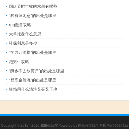
国庆节时丰收的水果有哪些
“独有归闲意”的出处是哪里
rpg魔兽攻略
大单托盘什么意思
社保利息是多少
“学力乃篙橹”的出处是哪里
泡男生攻略
“醉乡不去欲何归”的出处是哪里
“登高企胜流”的出处是哪里
银饰用什么清洗又亮又干净
Copyright © 2012 - 2026
威威生活馆
Powered by
网站分类目录
粤ICP备11090422