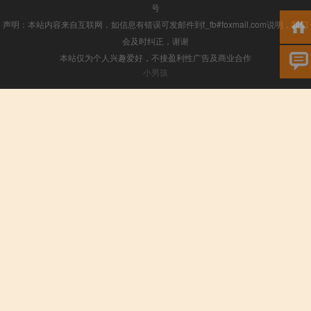
号
声明：本站内容来自互联网，如信息有错误可发邮件到f_fb#foxmail.com说明，我们
会及时纠正，谢谢
本站仅为个人兴趣爱好，不接盈利性广告及商业合作
小男孩