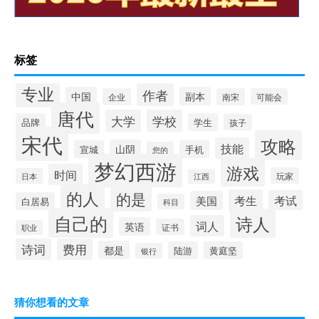
标签
专业
作者
中国
副本
企业
南宋
可能会
唐代
大学
学校
品牌
学生
孩子
宋代
攻略
技能
山阴
宣城
手机
您的
梦幻西游
游戏
时间
玩家
日本
江西
的人
的是
考生
考试
美国
白居易
科目
自己的
诗人
词人
英语
证书
职业
诗词
费用
都是
陆游
黄庭坚
银行
猜你想看的文章