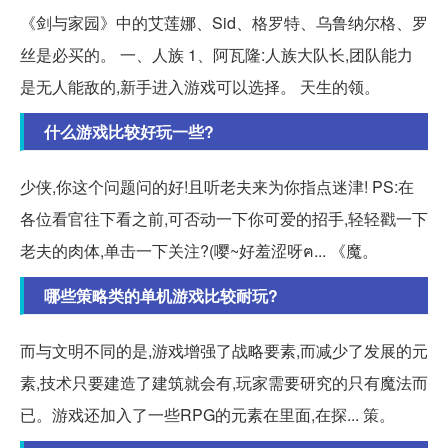
《剑与家园》中的艾莲娜、Sid、格罗特、乌鲁纳尔格、罗
丝是必买的。 一、人族 1、阿瓦隆:人族大队长,团队能力
是无人能敌的,新手进入游戏可以选择。 天生的领。
什么游戏比较好玩一些?
少侠,你这个问题问的好!且听老夫来为你指点迷津! PS:在
各位看官往下看之前,可否动一下你可爱的招手,轻轻戳一下
老夫的肉体,单击一下关注?(嘤~好羞涩呀ฅ... 《魔。
哪些策略类的单机游戏比较耐玩?
而与文明不同的是,游戏增强了战略要素,而减少了发展的元
素,技术只要建造了建筑就会有,玩家需要研究的只有魔法而
已。游戏还加入了一些RPG的元素在里面,在探... 策。