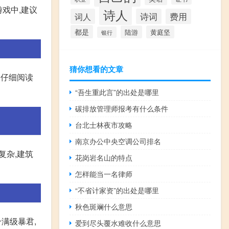
戏中,建议
诗人
词人
诗词
费用
都是
陆游
黄庭坚
银行
猜你想看的文章
,仔细阅读
“吾生重此言”的出处是哪里
碳排放管理师报考有什么条件
台北士林夜市攻略
南京办公中央空调公司排名
复杂,建筑
花岗岩名山的特点
怎样能当一名律师
“不省计家资”的出处是哪里
秋色斑斓什么意思
个满级暴君,
爱到尽头覆水难收什么意思