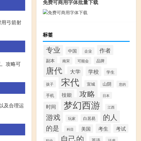
免费可商用字体批量下载
时用弓箭射
标签
专业
作者
中国
企业
副本
品牌
南宋
可能会
藏。攻略可
唐代
大学
学校
学生
宋代
山阴
宣城
孩子
您的
攻略
技能
手机
日本
梦幻西游
以及合理运
时间
江西
游戏
的人
白居易
玩家
的是
考生
考试
美国
科目
自己的
英语
证书
职业