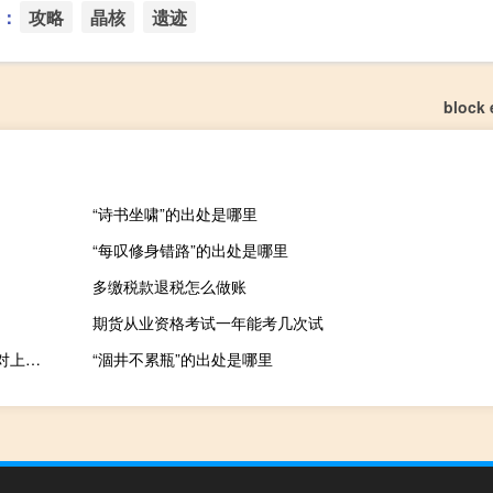
：
攻略
晶核
遗迹
block
“诗书坐啸”的出处是哪里
“每叹修身错路”的出处是哪里
多缴税款退税怎么做账
期货从业资格考试一年能考几次试
日本央行审议委员高田创：7月的收益率曲线控制（YCC）调整是对上行价格风险的回应
“涸井不累瓶”的出处是哪里