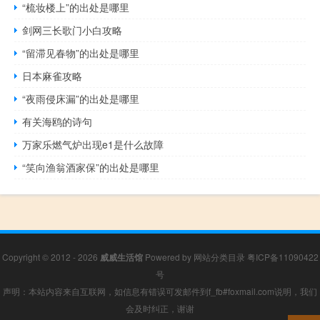
“梳妆楼上”的出处是哪里
剑网三长歌门小白攻略
“留滞见春物”的出处是哪里
日本麻雀攻略
“夜雨侵床漏”的出处是哪里
有关海鸥的诗句
万家乐燃气炉出现e1是什么故障
“笑向渔翁酒家保”的出处是哪里
Copyright © 2012 - 2026
威威生活馆
Powered by
网站分类目录
粤ICP备11090422
号
声明：本站内容来自互联网，如信息有错误可发邮件到f_fb#foxmail.com说明，我们
会及时纠正，谢谢