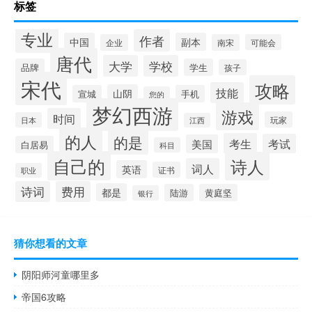
标签
专业
作者
中国
副本
企业
南宋
可能会
唐代
大学
学校
品牌
学生
孩子
宋代
攻略
技能
山阴
宣城
手机
您的
梦幻西游
游戏
时间
玩家
日本
江西
的人
的是
考生
考试
美国
白居易
科目
自己的
诗人
词人
英语
证书
职业
诗词
费用
都是
陆游
黄庭坚
银行
猜你想看的文章
阴阳师河童哪里多
帝国6攻略