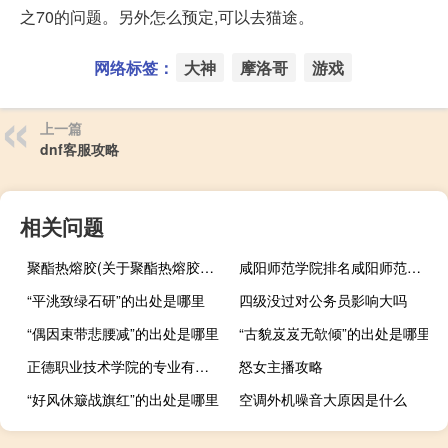
之70的问题。另外怎么预定,可以去猫途。
网络标签：
大神
摩洛哥
游戏
上一篇
dnf客服攻略
相关问题
聚酯热熔胶(关于聚酯热熔胶简述)
咸阳师范学院排名咸阳师范学院在陕西排名
“平洮致绿石研”的出处是哪里
四级没过对公务员影响大吗
“偶因束带悲腰减”的出处是哪里
“古貌岌岌无欹倾”的出处是哪里
正德职业技术学院的专业有哪些
怒女主播攻略
“好风休簸战旗红”的出处是哪里
空调外机噪音大原因是什么