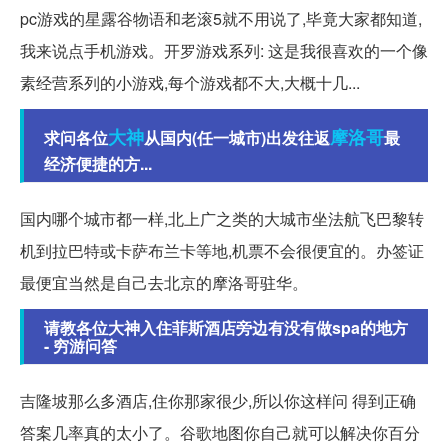
pc游戏的星露谷物语和老滚5就不用说了,毕竟大家都知道,
我来说点手机游戏。开罗游戏系列: 这是我很喜欢的一个像
素经营系列的小游戏,每个游戏都不大,大概十几...
大神
摩洛哥
求问各位
从国内(任一城市)出发往返
最
经济便捷的方...
国内哪个城市都一样,北上广之类的大城市坐法航飞巴黎转
机到拉巴特或卡萨布兰卡等地,机票不会很便宜的。办签证
最便宜当然是自己去北京的摩洛哥驻华。
请教各位大神入住菲斯酒店旁边有没有做spa的地方
- 穷游问答
吉隆坡那么多酒店,住你那家很少,所以你这样问 得到正确
答案几率真的太小了。谷歌地图你自己就可以解决你百分