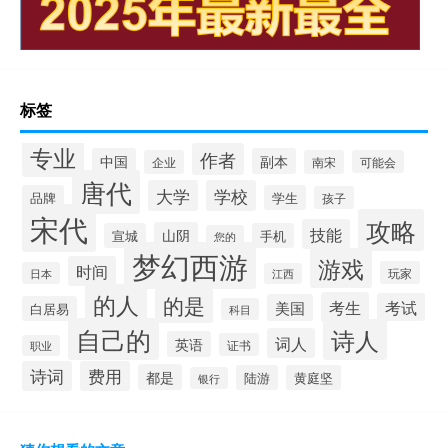
标签
专业
作者
中国
副本
企业
南宋
可能会
唐代
大学
学校
品牌
学生
孩子
宋代
攻略
技能
山阴
宣城
手机
您的
梦幻西游
游戏
时间
玩家
日本
江西
的人
的是
考生
考试
美国
白居易
科目
自己的
诗人
词人
英语
证书
职业
诗词
费用
都是
陆游
黄庭坚
银行