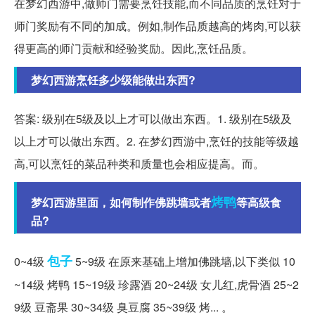
在梦幻西游中,做师门需要烹饪技能,而不同品质的烹饪对于
师门奖励有不同的加成。例如,制作品质越高的烤肉,可以获
得更高的师门贡献和经验奖励。因此,烹饪品质。
梦幻西游烹饪多少级能做出东西?
答案: 级别在5级及以上才可以做出东西。1. 级别在5级及
以上才可以做出东西。2. 在梦幻西游中,烹饪的技能等级越
高,可以烹饪的菜品种类和质量也会相应提高。而。
烤鸭
梦幻西游里面，如何制作佛跳墙或者
等高级食
品?
包子
0~4级
5~9级 在原来基础上增加佛跳墙,以下类似 10
~14级 烤鸭 15~19级 珍露酒 20~24级 女儿红,虎骨酒 25~2
9级 豆斋果 30~34级 臭豆腐 35~39级 烤... 。