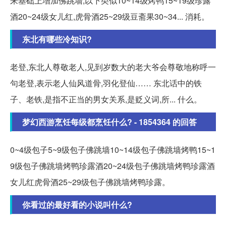
来基础上增加佛跳墙,以下类似10~14级烤鸭15~19级珍露
酒20~24级女儿红,虎骨酒25~29级豆斋果30~34... 消耗。
东北有哪些冷知识?
老登,东北人尊敬老人,见到岁数大的老大爷会尊敬地称呼一
句老登,表示老人仙风道骨,羽化登仙…… 东北话中的铁
子、老铁,是指不正当的男女关系,是贬义词,所... 什么。
梦幻西游烹饪每级都烹饪什么? - 1854364 的回答
0~4级包子5~9级包子佛跳墙10~14级包子佛跳墙烤鸭15~1
9级包子佛跳墙烤鸭珍露酒20~24级包子佛跳墙烤鸭珍露酒
女儿红虎骨酒25~29级包子佛跳墙烤鸭珍露。
你看过的最好看的小说叫什么?