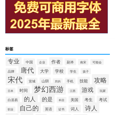
标签
专业
作者
中国
副本
企业
南宋
可能会
唐代
大学
学校
品牌
学生
孩子
宋代
攻略
技能
山阴
宣城
手机
您的
梦幻西游
游戏
时间
玩家
日本
江西
的人
的是
考生
考试
美国
白居易
科目
自己的
诗人
词人
英语
证书
职业