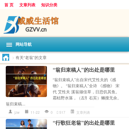
首 页
文章列表
知识分类
网站导航
>
有关“老翁”的文章
“翁归束稿人”的出处是哪里
“翁归束稿人”出自宋代艾性夫的《感
物》。 “翁归束稿人”全诗 《感物》 宋
代 艾性夫 溪翁撷佳草，日恐饥其鱼。
霜枯野水落，（左犭右宾）獭搜无余。
翁归束稿...
jzw
11-22
0
517
文章列表
“行歌狂老翁”的出处是哪里