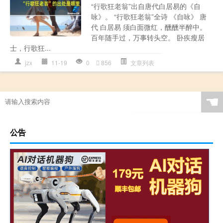
“行歌狂老翁”出自唐代白居易的《自
咏》。 “行歌狂老翁”全诗 《自咏》 唐
代 白居易 须白面微红，醺醺半醉中。
百年随手过，万事转头空。 卧疾瘦居
士，行歌狂...
jzx
11-19
0
856
文章列表
☚
公告