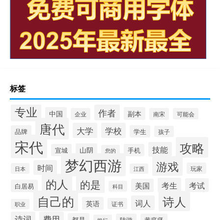
标签
专业
作者
中国
副本
企业
南宋
可能会
唐代
大学
学校
品牌
学生
孩子
宋代
攻略
技能
山阴
宣城
手机
您的
梦幻西游
游戏
时间
玩家
日本
江西
的人
的是
考生
考试
美国
白居易
科目
自己的
诗人
词人
英语
证书
职业
诗词
费用
都是
陆游
黄庭坚