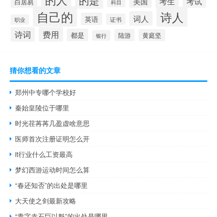
的是
考生
考试
美国
白居易
科目
自己的
诗人
词人
英语
证书
职业
诗词
费用
都是
陆游
黄庭坚
银行
猜你想看的文章
郑州中专哪个学校好
秦始皇陵位于哪里
时光荏苒苒几盈虚啥意思
医师首次注册证明怎么开
it行业什么工资最高
梦幻西游运动时间怎么算
“春还知否”的出处是哪里
大天使之剑最新攻略
“青字赤石巨以魁”的出处是哪里