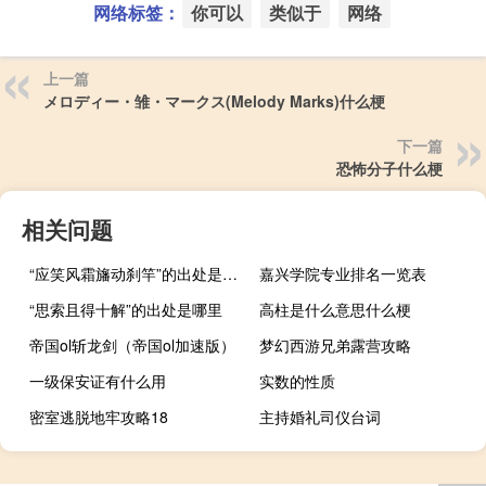
网络标签：
你可以
类似于
网络
上一篇
メロディー・雏・マークス(Melody Marks)什么梗
下一篇
恐怖分子什么梗
相关问题
“应笑风霜旛动刹竿”的出处是哪里
嘉兴学院专业排名一览表
“思索且得十解”的出处是哪里
高柱是什么意思什么梗
帝国ol斩龙剑（帝国ol加速版）
梦幻西游兄弟露营攻略
一级保安证有什么用
实数的性质
密室逃脱地牢攻略18
主持婚礼司仪台词