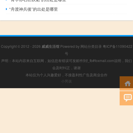
“舟渡神兵後”的出处是哪里
Copyright © 2012 - 2026
威威生活馆
Powered by
网站分类目录
粤ICP备11090422
号
声明：本站内容来自互联网，如信息有错误可发邮件到f_fb#foxmail.com说明，我们
会及时纠正，谢谢
本站仅为个人兴趣爱好，不接盈利性广告及商业合作
小男孩