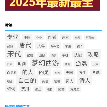
标签
专业
作者
中国
副本
企业
南宋
可能会
唐代
大学
学校
品牌
学生
孩子
宋代
攻略
技能
山阴
宣城
手机
您的
梦幻西游
游戏
时间
玩家
日本
江西
的人
的是
考生
考试
美国
白居易
科目
自己的
诗人
词人
英语
证书
职业
诗词
费用
都是
陆游
黄庭坚
银行
猜你想看的文章