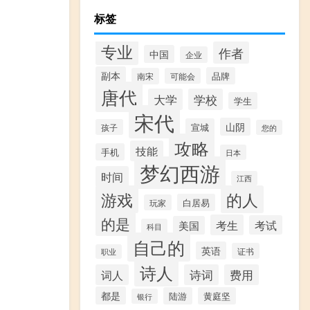
标签
专业
作者
中国
企业
副本
品牌
南宋
可能会
唐代
大学
学校
学生
宋代
山阴
宣城
孩子
您的
攻略
技能
手机
日本
梦幻西游
时间
江西
游戏
的人
白居易
玩家
的是
考生
考试
美国
科目
自己的
英语
证书
职业
诗人
词人
诗词
费用
都是
陆游
黄庭坚
银行