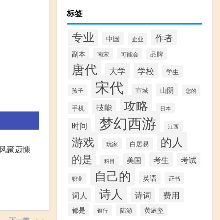
标签
专业
作者
中国
企业
副本
品牌
南宋
可能会
唐代
大学
学校
学生
宋代
山阴
宣城
孩子
您的
攻略
技能
手机
日本
梦幻西游
时间
江西
游戏
的人
白居易
玩家
风豪迈慷
的是
考生
考试
美国
科目
自己的
英语
证书
职业
诗人
词人
诗词
费用
都是
陆游
黄庭坚
银行