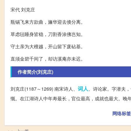
宋代 刘克庄
瓶锡飞来方款曲，旛华迎去倏分离。
草虑毡睡身皆稳，刀割香涂佛岂知。
守土亲为大檀越，开山留下废砧基。
直须金碧千间了，却访溪庵亦未迟。
作者简介(刘克庄)
词人
刘克庄(1187～1269) 南宋诗人、
、诗论家。字潜夫，
慨。在江湖诗人中年寿最长，官位最高，成就也最大。晚
网络标签