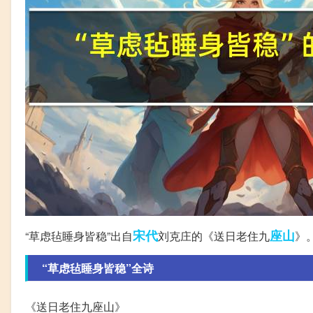
宋代
座山
“草虑毡睡身皆稳”出自
刘克庄的《送日老住九
》
“草虑毡睡身皆稳”全诗
《送日老住九座山》