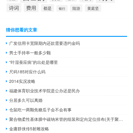
诗词
费用
都是
陆游
黄庭坚
银行
猜你想看的文章
广发信用卡宽限期内还款需要违约金吗
男士手持串一般多少颗
“叶湿蚕应病”的出处是哪里
尺码185对应什么码
2014实况攻略
福建体育职业技术学院是公办还是民办
分居多久可以离婚
仓鼠吃一两颗焦糖瓜子会不会有事
聚合物柔性基体膜中碳纳米管的组装和定向定位排布(关于聚合物柔性基体膜中碳纳米管的组装和定向定位排布简述)
金庸群侠传5射雕攻略