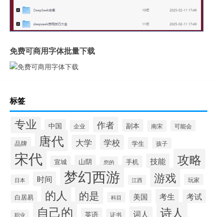
免费可商用字体批量下载
标签
专业
作者
中国
副本
企业
南宋
可能会
唐代
大学
学校
品牌
学生
孩子
宋代
攻略
技能
山阴
宣城
手机
您的
梦幻西游
游戏
时间
玩家
日本
江西
的人
的是
考生
考试
美国
白居易
科目
自己的
诗人
词人
英语
证书
职业