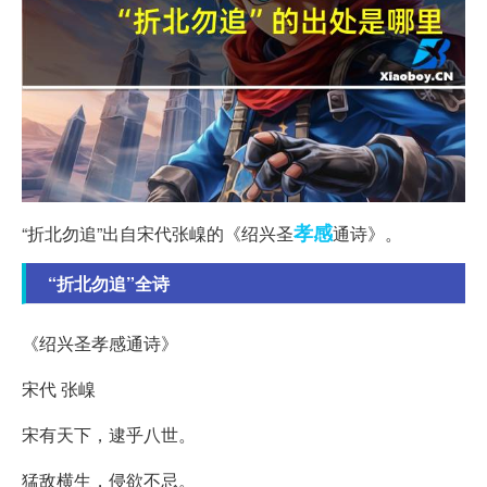
孝感
“折北勿追”出自宋代张嵲的《绍兴圣
通诗》。
“折北勿追”全诗
《绍兴圣孝感通诗》
宋代 张嵲
宋有天下，逮乎八世。
猛敌横生，侵欲不忌。