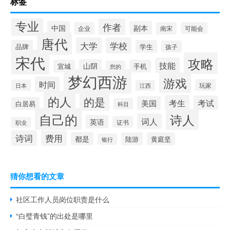
标签
专业
作者
中国
副本
企业
南宋
可能会
唐代
大学
学校
品牌
学生
孩子
宋代
攻略
技能
山阴
宣城
手机
您的
梦幻西游
游戏
时间
玩家
日本
江西
的人
的是
考生
考试
美国
白居易
科目
自己的
诗人
词人
英语
证书
职业
诗词
费用
都是
陆游
黄庭坚
银行
猜你想看的文章
社区工作人员岗位职责是什么
“白璧青钱”的出处是哪里