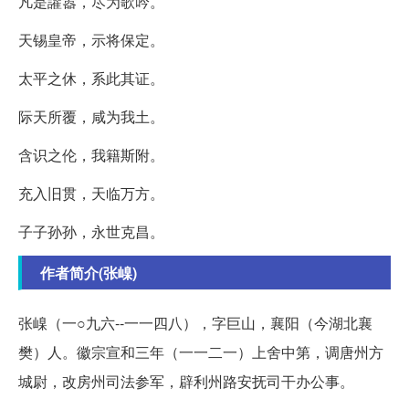
凡是讙嚣，尽为歌吟。
天锡皇帝，示将保定。
太平之休，系此其证。
际天所覆，咸为我土。
含识之伦，我籍斯附。
充入旧贯，天临万方。
子子孙孙，永世克昌。
作者简介(张嵲)
张嵲（一○九六--一一四八），字巨山，襄阳（今湖北襄
樊）人。徽宗宣和三年（一一二一）上舍中第，调唐州方
城尉，改房州司法参军，辟利州路安抚司干办公事。