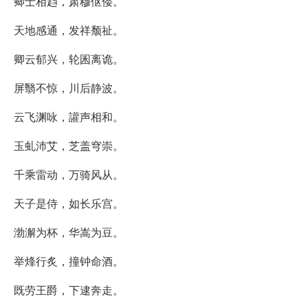
卿士相趋，肃穆伛偻。
天地感通，发祥颓祉。
卿云郁兴，轮囷离诡。
屏翳不惊，川后静波。
云飞渊咏，讙声相和。
玉虬沛艾，芝盖穹崇。
千乘雷动，万骑风从。
天子是侍，如长乐宫。
渤澥为杯，华嵩为豆。
举烽行炙，撞钟命酒。
既劳王爵，下逮奔走。