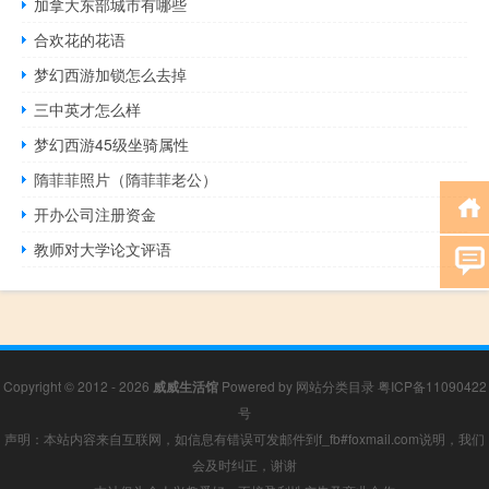
加拿大东部城市有哪些
合欢花的花语
梦幻西游加锁怎么去掉
三中英才怎么样
梦幻西游45级坐骑属性
隋菲菲照片（隋菲菲老公）
开办公司注册资金
教师对大学论文评语
Copyright © 2012 - 2026
威威生活馆
Powered by
网站分类目录
粤ICP备11090422
号
声明：本站内容来自互联网，如信息有错误可发邮件到f_fb#foxmail.com说明，我们
会及时纠正，谢谢