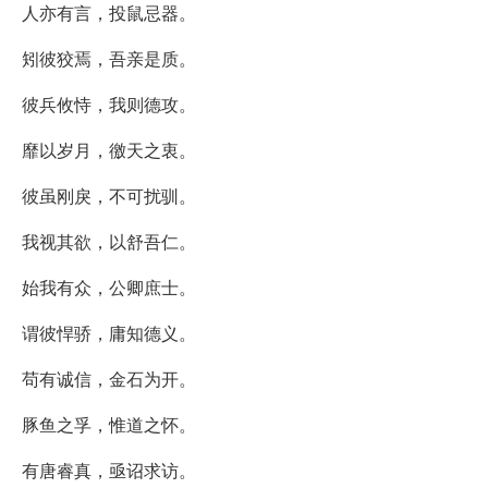
人亦有言，投鼠忌器。
矧彼狡焉，吾亲是质。
彼兵攸恃，我则德攻。
靡以岁月，徼天之衷。
彼虽刚戾，不可扰驯。
我视其欲，以舒吾仁。
始我有众，公卿庶士。
谓彼悍骄，庸知德义。
苟有诚信，金石为开。
豚鱼之孚，惟道之怀。
有唐睿真，亟诏求访。