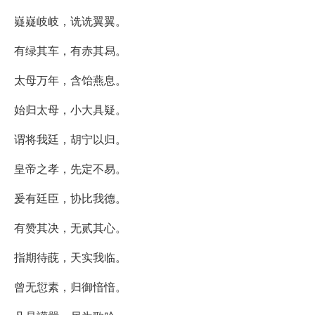
嶷嶷岐岐，诜诜翼翼。
有绿其车，有赤其舄。
太母万年，含饴燕息。
始归太母，小大具疑。
谓将我廷，胡宁以归。
皇帝之孝，先定不易。
爰有廷臣，协比我德。
有赞其决，无贰其心。
指期待蔇，天实我临。
曾无愆素，归御愔愔。