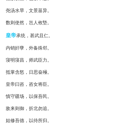
尧汤水旱，文景菑异。
数则使然，岂人攸墍。
皇帝
承统，甚武且仁。
内销奸孽，外备殊邻。
寖明寖昌，师武臣力。
抵掌含怒，日思奋殛。
皇帝曰咨，咨女将臣。
慎守疆场，以保吾民。
敌来则御，折北勿追。
姑修吾德，以待所归。