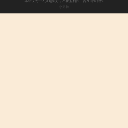
本站仅为个人兴趣爱好，不接盈利性广告及商业合作
小男孩