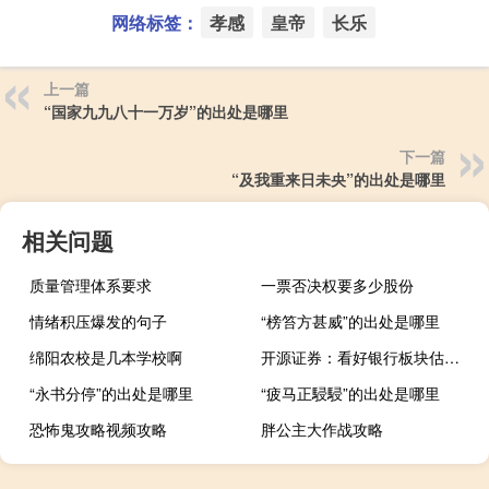
网络标签：
孝感
皇帝
长乐
上一篇
“国家九九八十一万岁”的出处是哪里
下一篇
“及我重来日未央”的出处是哪里
相关问题
质量管理体系要求
一票否决权要多少股份
情绪积压爆发的句子
“榜笞方甚威”的出处是哪里
绵阳农校是几本学校啊
开源证券：看好银行板块估值继续向上修复
“永书分停”的出处是哪里
“疲马正駸駸”的出处是哪里
恐怖鬼攻略视频攻略
胖公主大作战攻略