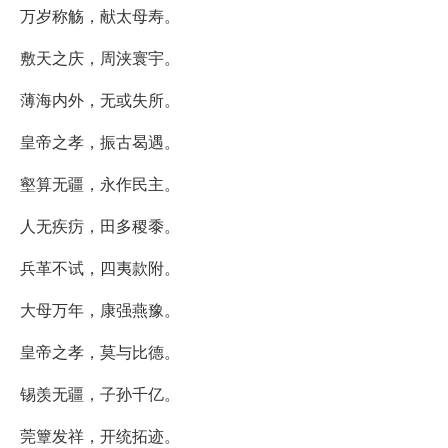
万岁称觞，献太母寿。
敷天之庆，周浃寰宇。
薄海内外，无或失所。
皇帝之孝，振古曷遇。
壑算无疆，永作民主。
人无疾疠，田多稷黍。
兵革不试，四夷款附。
大母万年，康强燕豫。
皇帝之孝，莫与比德。
锡羡无疆，子孙千亿。
莞簟发祥，开统拓迹。