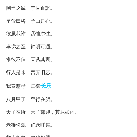
恻怛之诚，宁甘百誷。
皇帝曰咨，予由是心。
彼虽我诈，我惟尔忱。
孝悌之至，神明可通。
惟彼不信，天诱其衷。
行人是来，言弃旧恶。
长乐
我奉慈母，归御
。
八月甲子，至行在所。
天子在所，天子郊迎，其从如雨。
老稚仰观，踊跃呼舞。