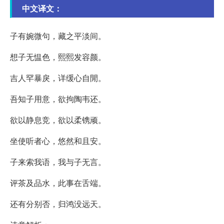
中文译文：
子有婉微句，藏之平淡间。
想子无愠色，熙熙发容颜。
吉人罕暴戾，详缓心自閒。
吾知子用意，欲拘陶韦还。
欲以静息竞，欲以柔镌顽。
坐使听者心，悠然和且安。
子来索我语，我与子无言。
评茶及品水，此事在舌端。
还有分别否，归鸿没远天。