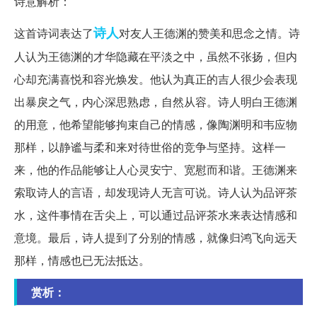
诗意解析：
诗人
这首诗词表达了
对友人王德渊的赞美和思念之情。诗
人认为王德渊的才华隐藏在平淡之中，虽然不张扬，但内
心却充满喜悦和容光焕发。他认为真正的吉人很少会表现
出暴戾之气，内心深思熟虑，自然从容。诗人明白王德渊
的用意，他希望能够拘束自己的情感，像陶渊明和韦应物
那样，以静谧与柔和来对待世俗的竞争与坚持。这样一
来，他的作品能够让人心灵安宁、宽慰而和谐。王德渊来
索取诗人的言语，却发现诗人无言可说。诗人认为品评茶
水，这件事情在舌尖上，可以通过品评茶水来表达情感和
意境。最后，诗人提到了分别的情感，就像归鸿飞向远天
那样，情感也已无法抵达。
赏析：