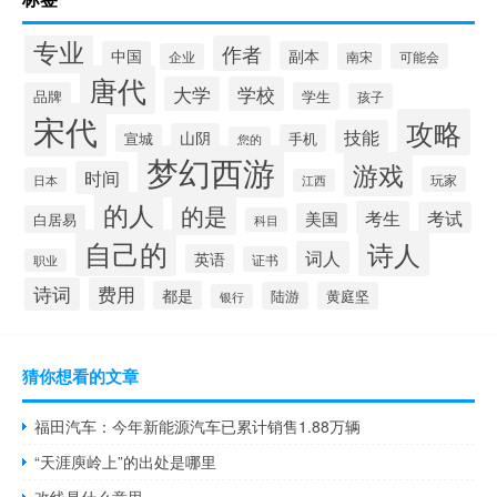
专业
作者
中国
副本
企业
南宋
可能会
唐代
大学
学校
品牌
学生
孩子
宋代
攻略
技能
山阴
宣城
手机
您的
梦幻西游
游戏
时间
玩家
日本
江西
的人
的是
考生
考试
美国
白居易
科目
自己的
诗人
词人
英语
证书
职业
诗词
费用
都是
陆游
黄庭坚
银行
猜你想看的文章
福田汽车：今年新能源汽车已累计销售1.88万辆
“天涯庾岭上”的出处是哪里