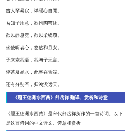
吉人罕暴戾，详缓心自閒。
吾知子用意，欲拘陶韦还。
欲以静息竞，欲以柔镌顽。
坐使听者心，悠然和且安。
子来索我语，我与子无言。
评茶及品水，此事在舌端。
还有分别否，归鸿没远天。
《题王德渊水西藁》舒岳祥 翻译、赏析和诗意
《题王德渊水西藁》是宋代舒岳祥所作的一首诗词。以下
是这首诗词的中文译文、诗意和赏析：