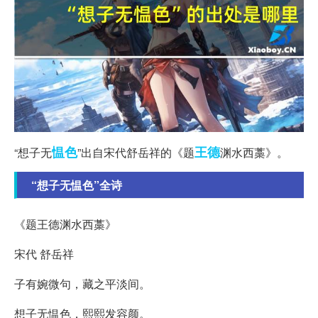
愠色
王德
“想子无
”出自宋代舒岳祥的《题
渊水西藁》。
“想子无愠色”全诗
《题王德渊水西藁》
宋代 舒岳祥
子有婉微句，藏之平淡间。
想子无愠色，熙熙发容颜。