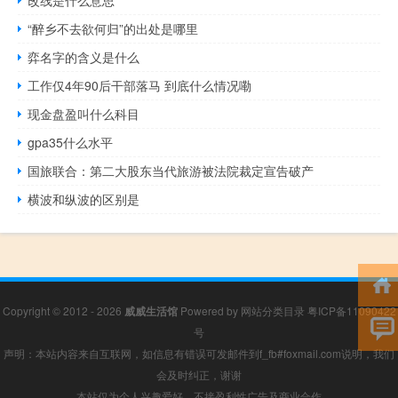
改线是什么意思
“醉乡不去欲何归”的出处是哪里
弈名字的含义是什么
工作仅4年90后干部落马 到底什么情况嘞
现金盘盈叫什么科目
gpa35什么水平
国旅联合：第二大股东当代旅游被法院裁定宣告破产
横波和纵波的区别是
Copyright © 2012 - 2026
威威生活馆
Powered by
网站分类目录
粤ICP备11090422
号
声明：本站内容来自互联网，如信息有错误可发邮件到f_fb#foxmail.com说明，我们
会及时纠正，谢谢
本站仅为个人兴趣爱好，不接盈利性广告及商业合作