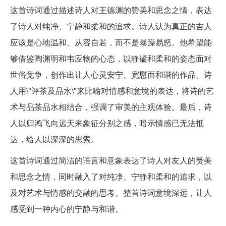
这首诗词通过描述诗人对王德渊的赞美和思念之情，表达
了诗人对纯净、宁静和柔和的追求。诗人认为真正的吉人
应该是心地温和、从容自若，而不是暴躁易怒。他希望能
够借鉴陶渊明和韦应物的心态，以静谧和柔和的姿态面对
世俗竞争，创作出让人心灵安宁、宽慰而和谐的作品。诗
人用\"评茶及品水\"来比喻对情感和意境的表达，将诗的艺
术与品茶品水相结合，强调了审美的主观体验。最后，诗
人以归鸿飞向远天来象征分别之感，暗示情感已无法抵
达，给人以深深的思索。
这首诗词通过简洁的语言和意象表达了诗人对友人的赞美
和思念之情，同时融入了对纯净、宁静和柔和的追求，以
及对艺术与情感的交融的思考。整首诗词意境深远，让人
感受到一种内心的宁静与和谐。