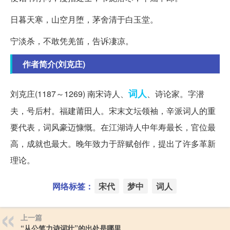
日暮天寒，山空月堕，茅舍清于白玉堂。
宁淡杀，不敢凭羌笛，告诉凄凉。
作者简介(刘克庄)
词人
刘克庄(1187～1269) 南宋诗人、
、诗论家。字潜
夫，号后村。福建莆田人。宋末文坛领袖，辛派词人的重
要代表，词风豪迈慷慨。在江湖诗人中年寿最长，官位最
高，成就也最大。晚年致力于辞赋创作，提出了许多革新
理论。
网络标签：
宋代
梦中
词人
上一篇
“从公笔力诗词壮”的出处是哪里