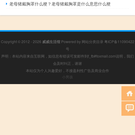
老母猪戴胸罩什么梗？老母猪戴胸罩是什么意思什么梗
Copyright © 2012 - 2026
威威生活馆
Powered by
网站分类目录
粤ICP备11090422
号
声明：本站内容来自互联网，如信息有错误可发邮件到f_fb#foxmail.com说明，我们
会及时纠正，谢谢
本站仅为个人兴趣爱好，不接盈利性广告及商业合作
小男孩