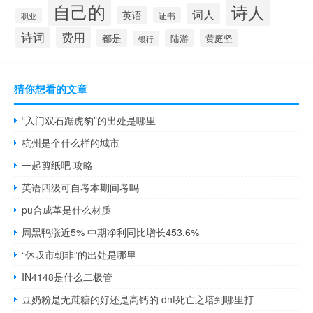
自己的
诗人
词人
英语
证书
职业
诗词
费用
都是
陆游
黄庭坚
银行
猜你想看的文章
“入门双石踞虎豹”的出处是哪里
杭州是个什么样的城市
一起剪纸吧 攻略
英语四级可自考本期间考吗
pu合成革是什么材质
周黑鸭涨近5% 中期净利同比增长453.6%
“休叹市朝非”的出处是哪里
IN4148是什么二极管
豆奶粉是无蔗糖的好还是高钙的 dnf死亡之塔到哪里打