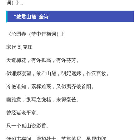
词）》。
“敛君山黛”全诗
《沁园春（梦中作梅词）》
宋代 刘克庄
天造梅花，有许孤高，有许芬芳。
似湘娥凝望，敛君山黛，明妃远嫁，作汉宫妆。
冷艳谁知，素标难亵，又似夷齐饿首阳。
幽雅意，纵写之缣楮，未得毫芒。
曾经诸老平章。
只一个孤山说影香。
便诏书存问，漫招处士，节旄落尽，早屈中郎。