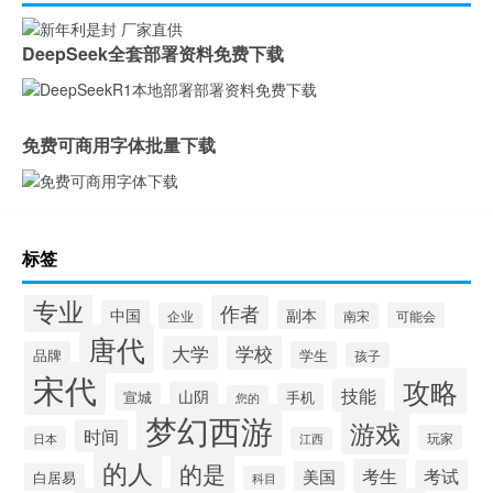
DeepSeek全套部署资料免费下载
免费可商用字体批量下载
标签
专业
作者
中国
副本
企业
南宋
可能会
唐代
大学
学校
品牌
学生
孩子
宋代
攻略
技能
山阴
宣城
手机
您的
梦幻西游
游戏
时间
玩家
日本
江西
的人
的是
考生
考试
美国
白居易
科目