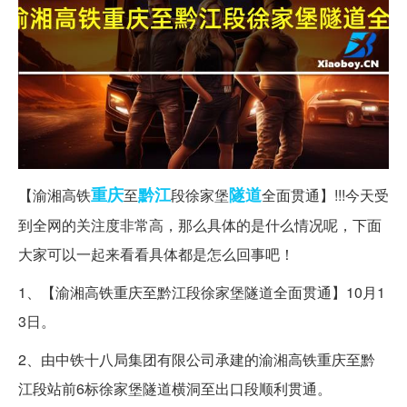
重庆
黔江
隧道
【渝湘高铁
至
段徐家堡
全面贯通】!!!今天受
到全网的关注度非常高，那么具体的是什么情况呢，下面
大家可以一起来看看具体都是怎么回事吧！
1、【渝湘高铁重庆至黔江段徐家堡隧道全面贯通】10月1
3日。
2、由中铁十八局集团有限公司承建的渝湘高铁重庆至黔
江段站前6标徐家堡隧道横洞至出口段顺利贯通。