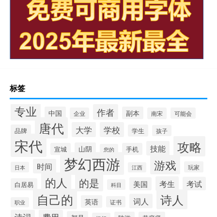
标签
专业
作者
中国
副本
企业
南宋
可能会
唐代
大学
学校
品牌
学生
孩子
宋代
攻略
技能
山阴
宣城
手机
您的
梦幻西游
游戏
时间
玩家
日本
江西
的人
的是
考生
考试
美国
白居易
科目
自己的
诗人
词人
英语
证书
职业