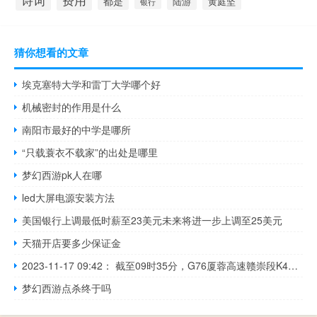
诗词
费用
都是
陆游
黄庭坚
银行
猜你想看的文章
埃克塞特大学和雷丁大学哪个好
机械密封的作用是什么
南阳市最好的中学是哪所
“只载蓑衣不载家”的出处是哪里
梦幻西游pk人在哪
led大屏电源安装方法
美国银行上调最低时薪至23美元未来将进一步上调至25美元
天猫开店要多少保证金
2023-11-17 09:42： 截至09时35分，G76厦蓉高速赣崇段K482+860公里处（尖峰岭隧道内、往湖南方向）发生一起小车撞障碍物事故，事故车占用行车道，现场单道缓慢通行，相关部门正在现场处理，请过往车辆减速慢行注意安全。@江西交通广播​​​
梦幻西游点杀终于吗