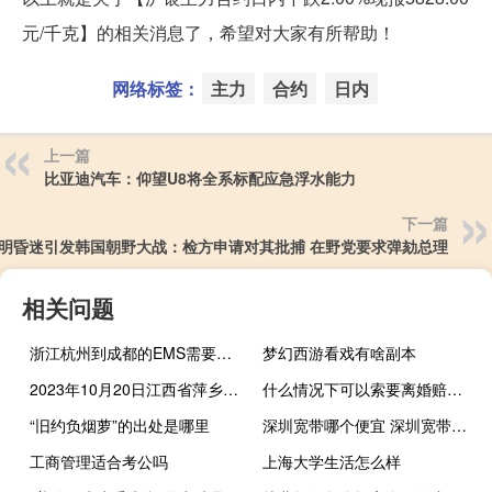
元/千克】的相关消息了，希望对大家有所帮助！
网络标签：
主力
合约
日内
上一篇
比亚迪汽车：仰望U8将全系标配应急浮水能力
下一篇
明昏迷引发韩国朝野大战：检方申请对其批捕 在野党要求弹劾总理
相关问题
浙江杭州到成都的EMS需要多久
梦幻西游看戏有啥副本
2023年10月20日江西省萍乡市疫情大数据-今日/今天疫情全网搜索最新实时消息动态情况通知播报
什么情况下可以索要离婚赔偿呢
“旧约负烟萝”的出处是哪里
深圳宽带哪个便宜 深圳宽带哪个好又便宜
工商管理适合考公吗
上海大学生活怎么样