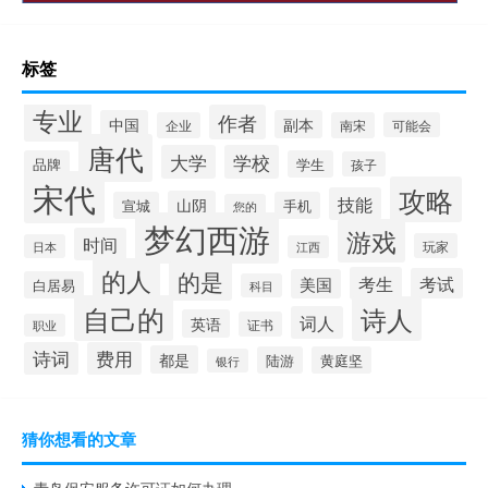
标签
专业
作者
中国
副本
企业
南宋
可能会
唐代
大学
学校
品牌
学生
孩子
宋代
攻略
技能
山阴
宣城
手机
您的
梦幻西游
游戏
时间
玩家
日本
江西
的人
的是
考生
考试
美国
白居易
科目
自己的
诗人
词人
英语
证书
职业
诗词
费用
都是
陆游
黄庭坚
银行
猜你想看的文章