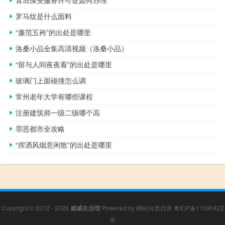
青岛保安服务许可证如何办理
罗马纹是什么面料
“廉范五袴”的出处是哪里
洛桑小品全集高清视频（洛桑小品）
“留与人间夜夜看”的出处是哪里
玻璃门上面碰撞怎么调
常州老年大学有哪些课程
注册建筑师一级二级哪个高
罪恶都市全攻略
“挥洒风烟意闲散”的出处是哪里
Copyright © 2012 - 2026
威威生活馆
Powered by
网站分类目录
粤ICP备11090422
号