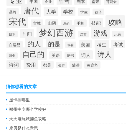
专业
作者
中国
副本
企业
南宋
可能会
唐代
大学
学校
品牌
学生
孩子
宋代
攻略
技能
山阴
宣城
手机
您的
梦幻西游
游戏
时间
玩家
日本
江西
的人
的是
考生
考试
美国
白居易
科目
自己的
诗人
词人
英语
证书
职业
诗词
费用
都是
陆游
黄庭坚
银行
猜你想看的文章
显卡插哪里
郑州中专哪个学校好
天天电玩城捕鱼攻略
扇贝是什么意思