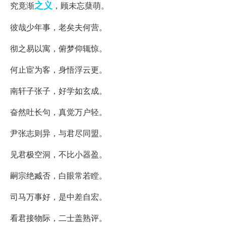
之义
究竟渐
，顾未忘蘖萌。
彼哉少年事，老矣夫何营。
彻之易以寓，俯梦仰辄惊。
何止宦为客，身悟浮云更。
南轩子张子，好学如玄成。
奋然吐长句，真觉万户轻。
尹张志则异，与君尽同盟。
见君极空洞，不比小器盈。
嗣宗绝臧否，白眼常若瞠。
司马万事好，是中差自宏。
看君接物际，二士盖熟评。