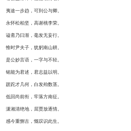
夷途一步趋，可到公与卿。
永怀松柏坚，高谢桃李荣。
谥斋乃曰渐，毫发无妄行。
惟时尹夫子，犹躬南山耕。
是公妙言语，一字与不轻。
铭能为君述，君志益以明。
蹉跎才几何，白发殆数茎。
低回尚前衔，牢落方南征。
潇湘清绝地，屈贾放逐情。
感今重恻古，慨叹识此生。