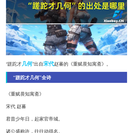
几何
宋代
“蹉跎才
”出自
赵蕃的《重赋畏知寓斋》。
“蹉跎才几何”全诗
《重赋畏知寓斋》
宋代 赵蕃
君昔少年日，起家官帝城。
诸公盛称许，往往动得名。