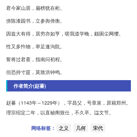
君今家山居，扁榜犹在桁。
傍陈漆园书，立参舆倚衡。
因兹大有得，居穷亦如亨，嗟我道学晚，颇困尘网缨。
性又多忤物，举足逢沟阬。
誓将过君斋，指南问初程。
但恐持寸莛，莫致洪钟鸣。
作者简介(赵蕃)
赵蕃（1143年～1229年），字昌父，号章泉，原籍郑州。
理宗绍定二年，以直秘阁致仕，不久卒。諡文节。
网络标签：
之义
几何
宋代