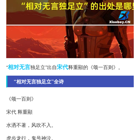
相对无言
宋代
“
独足立”出自
释重顯的《颂一百则》。
“相对无言独足立”全诗
《颂一百则》
宋代 释重顯
水洒不著，风吹不入。
虎步龙行，鬼号神泣。