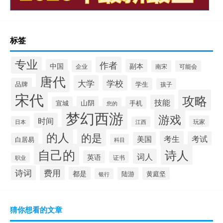
标签
专业
作者
中国
副本
企业
南宋
可能会
唐代
大学
学校
品牌
学生
孩子
宋代
攻略
技能
山阴
宣城
手机
您的
梦幻西游
游戏
时间
玩家
日本
江西
的人
的是
考生
考试
美国
白居易
科目
自己的
诗人
词人
英语
证书
职业
诗词
费用
都是
陆游
黄庭坚
银行
猜你想看的文章