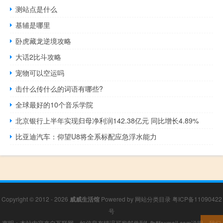
测站点是什么
基辅是哪里
卧虎藏龙逆境攻略
大话2比斗攻略
宠物可以空运吗
击什么传什么的词语有哪些?
全球最好的10个音乐学院
北京银行上半年实现归母净利润142.38亿元 同比增长4.89%
比亚迪汽车：仰望U8将全系标配应急浮水能力
Copyright © 2012 - 2026
威威生活馆
Powered by
网站分类目录
粤ICP备11090422
号
声明：本站内容来自互联网，如信息有错误可发邮件到f_fb#foxmail.com说明，我们