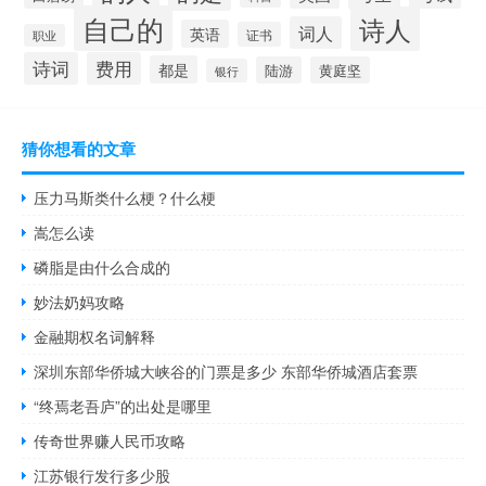
自己的
诗人
词人
英语
证书
职业
诗词
费用
都是
陆游
黄庭坚
银行
猜你想看的文章
压力马斯类什么梗？什么梗
嵩怎么读
磷脂是由什么合成的
妙法奶妈攻略
金融期权名词解释
深圳东部华侨城大峡谷的门票是多少 东部华侨城酒店套票
“终焉老吾庐”的出处是哪里
传奇世界赚人民币攻略
江苏银行发行多少股