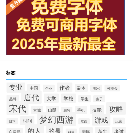
标签
专业
作者
中国
副本
企业
南宋
可能会
唐代
大学
学校
品牌
学生
孩子
宋代
攻略
技能
山阴
宣城
手机
您的
梦幻西游
游戏
时间
玩家
日本
江西
的人
的是
考生
考试
美国
白居易
科目