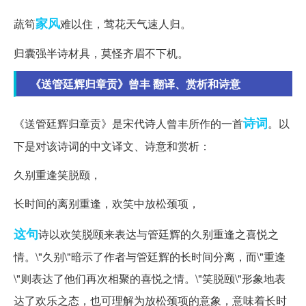
家风
蔬筍
难以住，莺花天气速人归。
归囊强半诗材具，莫怪齐眉不下机。
《送管廷辉归章贡》曾丰 翻译、赏析和诗意
诗词
《送管廷辉归章贡》是宋代诗人曾丰所作的一首
。以
下是对该诗词的中文译文、诗意和赏析：
久别重逢笑脱颐，
长时间的离别重逢，欢笑中放松颈项，
这句
诗以欢笑脱颐来表达与管廷辉的久别重逢之喜悦之
情。\"久别\"暗示了作者与管廷辉的长时间分离，而\"重逢
\"则表达了他们再次相聚的喜悦之情。\"笑脱颐\"形象地表
达了欢乐之态，也可理解为放松颈项的意象，意味着长时