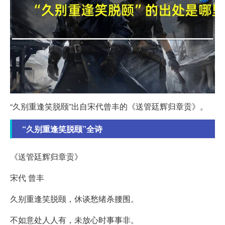
“久别重逢笑脱颐”出自宋代曾丰的《送管廷辉归章贡》。
“久别重逢笑脱颐”全诗
《送管廷辉归章贡》
宋代 曾丰
久别重逢笑脱颐，休谈愁绪杀腰围。
不如意处人人有，未放心时事事非。