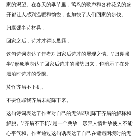
家的渴望。在春天的季节里，莺鸟的歌声和各种花朵的盛
开都让人感到温暖和愉悦，也加快了人们回家的步伐。
归囊强半诗材具，
回家之后，诗才才得以显露，
这句诗词表达了作者对归家后诗才的展现之情。\"归囊强
半\"形象地表达了回家后诗才的强势归来，也暗示了在外
漂泊时诗才的受限。
莫怪齐眉不下机。
不要怪罪我齐眉未能降下来。
这句诗词表达了作者对自己的无法即刻降下齐眉的解释和
解脱。\"齐眉不下机\"是一个典故，形容人情世故使人不能
心平气和。作者通过这句话表达了自己在遭遇困境时的无