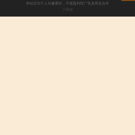
本站仅为个人兴趣爱好，不接盈利性广告及商业合作
小男孩