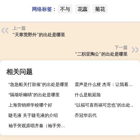
网络标签：
不与
花蕊
菊花
上一篇
“天寒荒野外”的出处是哪里
下一篇
“二职亚陶公”的出处是哪里
相关问题
“急急船关打鼓催”的出处是哪里
震声是什么梗 杰哥：让我看看(震声)什么梗
“隔墙听幽哢”的出处是哪里
什么是航延险
上海营销师学校哪个好
“以褔可喜而祸可悲也”的出处是哪里
睫毛液 关于睫毛液的介绍
乔冠华后代
袖手旁观原唱齐秦（袖手旁观原唱）