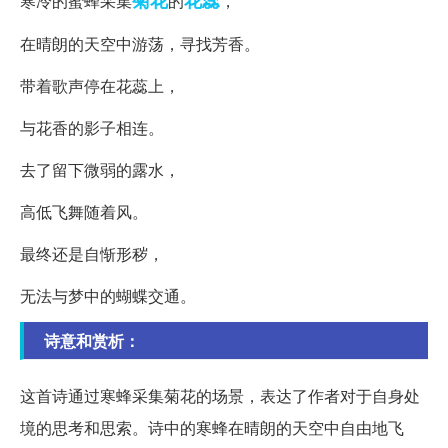
菊花
花蕊
寒冷的蜜蜂采集
的
，
在晴朗的天空中游荡，寻找芳香。
带着歌声停在花蕊上，
与花香的影子相连。
去了留下微弱的露水，
高低飞舞随着风。
最终还是自惭形秽，
无法与梦中的蝴蝶交通。
诗意和赏析：
这首诗通过寒蜂采集菊花的场景，表达了作者对于自身处
境的思考和思索。诗中的寒蜂在晴朗的天空中自由地飞