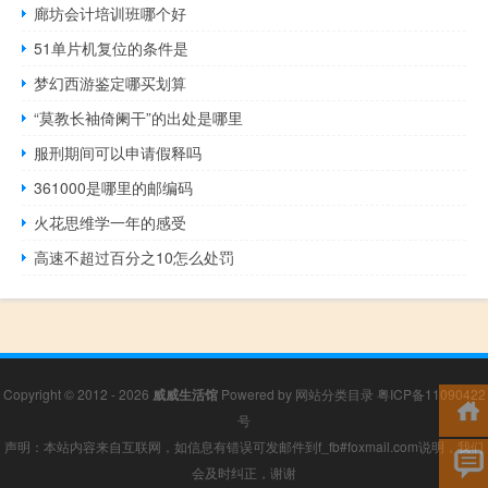
廊坊会计培训班哪个好
51单片机复位的条件是
梦幻西游鉴定哪买划算
“莫教长袖倚阑干”的出处是哪里
服刑期间可以申请假释吗
361000是哪里的邮编码
火花思维学一年的感受
高速不超过百分之10怎么处罚
Copyright © 2012 - 2026
威威生活馆
Powered by
网站分类目录
粤ICP备11090422
号
声明：本站内容来自互联网，如信息有错误可发邮件到f_fb#foxmail.com说明，我们
会及时纠正，谢谢