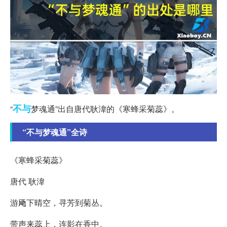
不与
“
梦魂通”出自唐代耿湋的《寒蜂采菊蕊》。
“不与梦魂通”全诗
《寒蜂采菊蕊》
唐代 耿湋
游飏下晴空，寻芳到菊丛。
带声来蕊上，连影在香中。