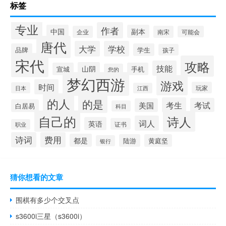
标签
专业
作者
中国
副本
企业
南宋
可能会
唐代
大学
学校
品牌
学生
孩子
宋代
攻略
技能
山阴
宣城
手机
您的
梦幻西游
游戏
时间
玩家
日本
江西
的人
的是
考生
考试
美国
白居易
科目
自己的
诗人
词人
英语
证书
职业
诗词
费用
都是
陆游
黄庭坚
银行
猜你想看的文章
围棋有多少个交叉点
s3600i三星（s3600i）