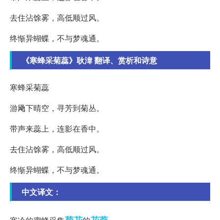
去住沾馀雾，高低顺过风。
终惭异蝴蝶，不与梦魂通。
《寒蜂采菊蕊》耿湋 翻译、赏析和诗意
寒蜂采菊蕊
游飏下晴空，寻芳到菊丛。
带声来蕊上，连影在香中。
去住沾馀雾，高低顺过风。
终惭异蝴蝶，不与梦魂通。
中文译文：