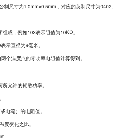
制尺寸为1.0mm×0.5mm，对应的英制尺寸为0402。
组成，例如103表示阻值为10KΩ。
9表示直径为9毫米。
常由两个温度点的零功率电阻值计算得到。
负荷所允许的耗散功率。
。
压或电流）的电阻值。
境温度变化之比。
时间。