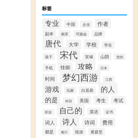
标签
专业
作者
中国
企业
副本
品牌
南宋
可能会
唐代
大学
学校
学生
宋代
山阴
宣城
孩子
您的
攻略
技能
手机
日本
梦幻西游
时间
江西
游戏
的人
白居易
玩家
的是
考生
考试
美国
科目
自己的
英语
证书
职业
诗人
词人
诗词
费用
都是
陆游
黄庭坚
银行