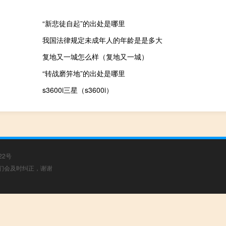
“新悲徒自起”的出处是哪里
我国法律规定未成年人的年龄是是多大
复地又一城怎么样（复地又一城）
“转战磨笄地”的出处是哪里
s3600i三星（s3600i）
22号
，我们会及时纠正，谢谢