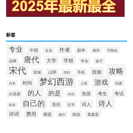
标签
专业
作者
中国
副本
企业
南宋
可能会
唐代
大学
学校
品牌
学生
孩子
宋代
攻略
技能
山阴
宣城
手机
您的
梦幻西游
游戏
时间
玩家
日本
江西
的人
的是
考生
考试
美国
白居易
科目
自己的
诗人
词人
英语
证书
职业
诗词
费用
都是
陆游
黄庭坚
银行