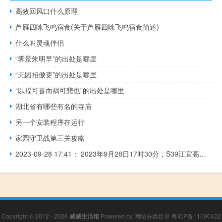
高效回风口什么原理
芦雁四咏飞鸣宿食(关于芦雁四咏飞鸣宿食简述)
什么叫灵魂伴侣
“霁景朱明早”的出处是哪里
“无因招傲吏”的出处是哪里
“以褔可喜而祸可悲也”的出处是哪里
湖北省有哪些有名的寺庙
另一个安装程序在运行
家园守卫战第三关攻略
2023-09-28 17:41： 2023年9月28日17时30分，S39江宜高速常州段由于车流量大，由宜兴往江都方向84K至76K过邹区收费站1公里附近现场车多缓行。2023年9月28日17时32分，G25长深高速淮安段由杭州往连云港方向1766K高沟收费站附近发生1起事故，现场暂不影响通行，事故正在处理中。 ​​​
Copyright © 2012 - 2026
威威生活馆
Powered by
网站分类目录
粤ICP备11090422