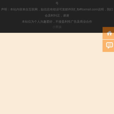
号
声明：本站内容来自互联网，如信息有错误可发邮件到f_fb#foxmail.com说明，我们
会及时纠正，谢谢
本站仅为个人兴趣爱好，不接盈利性广告及商业合作
小男孩