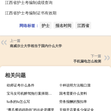
江西省护士考编制成绩查询
江西省护士考编制证书有效期
网络标签：
护士
报名时间
江西省
上一篇
南威尔士大学相当于国内什么大学
下一篇
手机漏电怎么检测
相关问题
幼师证考什么条件
十种说明方法顺口溜
宝马女司机醉驾拖行案择期宣判 货车车顶摞轿车疑无固定措施高速行驶
国考需要什么资料
tu杀的tu怎么写
劳务报酬的预扣率
“鹰爪攫鸡鸡肋折”的出处是哪里
天猫开店要多少保证金