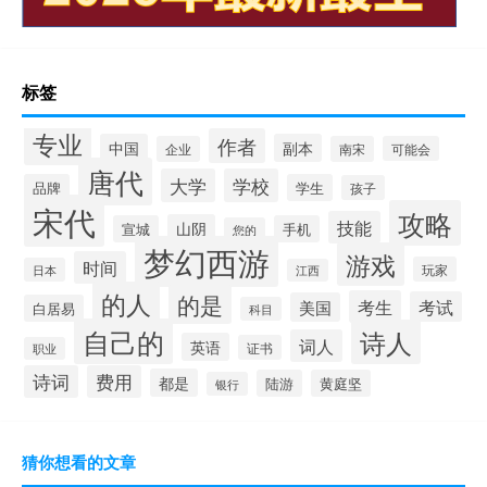
标签
专业
作者
中国
副本
企业
南宋
可能会
唐代
大学
学校
品牌
学生
孩子
宋代
攻略
技能
山阴
宣城
手机
您的
梦幻西游
游戏
时间
玩家
日本
江西
的人
的是
考生
考试
美国
白居易
科目
自己的
诗人
词人
英语
证书
职业
诗词
费用
都是
陆游
黄庭坚
银行
猜你想看的文章