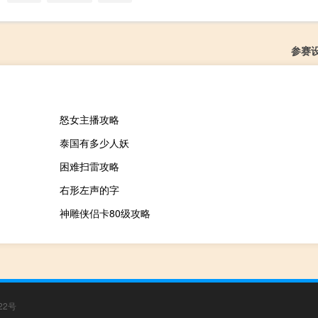
参赛
怒女主播攻略
泰国有多少人妖
困难扫雷攻略
右形左声的字
神雕侠侣卡80级攻略
22号