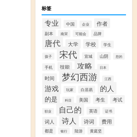
标签
专业
作者
中国
企业
副本
品牌
南宋
可能会
唐代
大学
学校
学生
宋代
山阴
宣城
孩子
您的
攻略
技能
手机
日本
梦幻西游
时间
江西
游戏
的人
白居易
玩家
的是
考生
考试
美国
科目
自己的
英语
证书
职业
诗人
词人
诗词
费用
都是
陆游
黄庭坚
银行