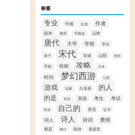
标签
专业
作者
中国
企业
副本
品牌
南宋
可能会
唐代
大学
学校
学生
宋代
山阴
宣城
孩子
您的
攻略
技能
手机
日本
梦幻西游
时间
江西
游戏
的人
白居易
玩家
的是
考生
考试
美国
科目
自己的
英语
证书
职业
诗人
词人
诗词
费用
都是
陆游
黄庭坚
银行