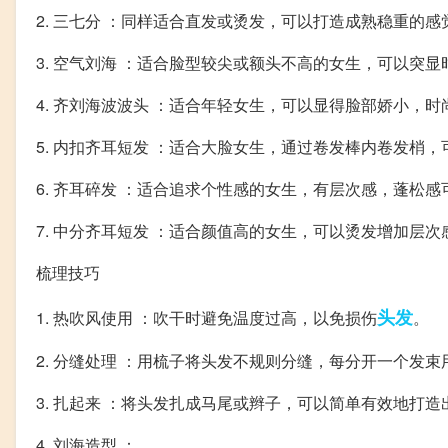
2. 三七分 ：同样适合直发或烫发，可以打造成熟稳重的感
3. 空气刘海 ：适合脸型较尖或额头不高的女生，可以突显
4. 齐刘海波波头 ：适合年轻女生，可以显得脸部娇小，时
5. 内扣齐耳短发 ：适合大脸女生，通过卷发棒内卷发梢
6. 齐耳碎发 ：适合追求个性感的女生，有层次感，蓬松
7. 中分齐耳短发 ：适合颜值高的女生，可以烫发增加层
梳理技巧
头发
1. 热吹风使用 ：吹干时避免温度过高，以免损伤
。
2. 分缝处理 ：用梳子将头发不规则分缝，每分开一个发
3. 扎起来 ：将头发扎成马尾或辫子，可以简单有效地打
4. 刘海造型 ：