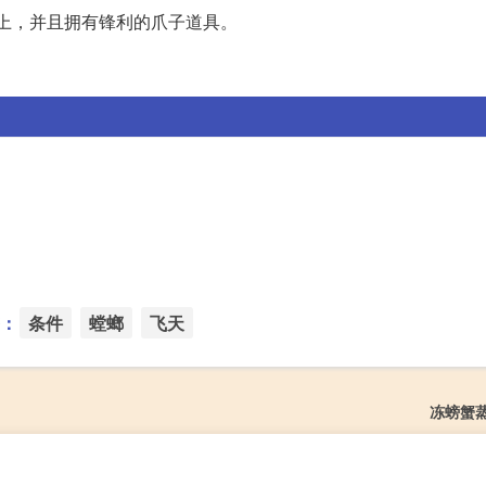
以上，并且拥有锋利的爪子道具。
：
条件
螳螂
飞天
冻螃蟹