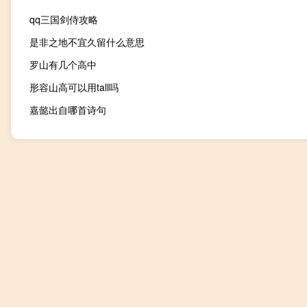
qq三国剑侍攻略
是非之地不宜久留什么意思
罗山有几个高中
形容山高可以用tall吗
嘉懿出自哪首诗句