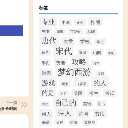
标签
专业
作者
中国
企业
副本
品牌
南宋
可能会
唐代
大学
学校
学生
宋代
山阴
宣城
孩子
您的
攻略
技能
手机
日本
梦幻西游
时间
江西
游戏
的人
白居易
玩家
的是
考生
考试
美国
科目
自己的
下一篇
英语
证书
职业
蒸多长时间
诗人
词人
诗词
费用
都是
陆游
黄庭坚
银行