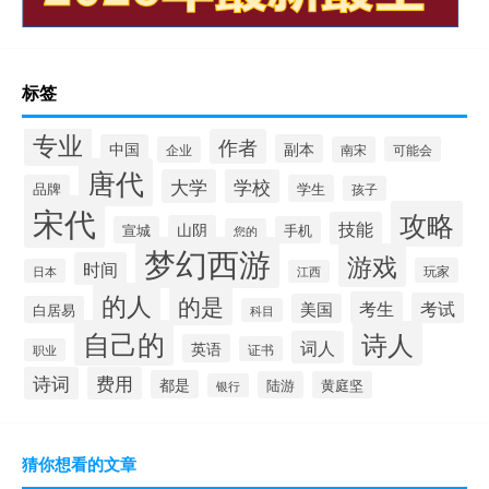
标签
专业
作者
中国
副本
企业
南宋
可能会
唐代
大学
学校
品牌
学生
孩子
宋代
攻略
技能
山阴
宣城
手机
您的
梦幻西游
游戏
时间
玩家
日本
江西
的人
的是
考生
考试
美国
白居易
科目
自己的
诗人
词人
英语
证书
职业
诗词
费用
都是
陆游
黄庭坚
银行
猜你想看的文章