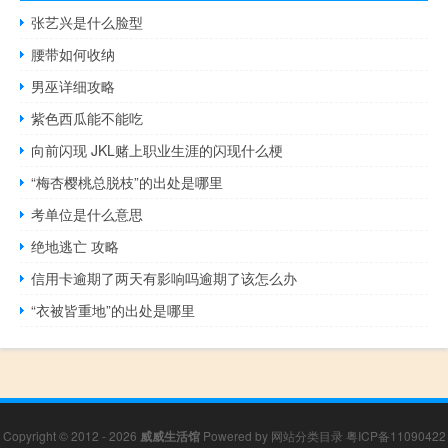
张艺兴是什么脸型
腰带如何收纳
男巫详细攻略
紫色西瓜能不能吃
向前闪现 JKL赌上职业生涯的闪现什么梗
“梅杏樱桃总脱枝”的出处是哪里
考单位是什么意思
绝地逃亡 攻略
信用卡逾期了两天有影响吗逾期了该怎么办
“衣被皆重地”的出处是哪里
Copyright © 2012 - 2026
威威生活馆
Powered by
网站分类目录
粤ICP备11090422