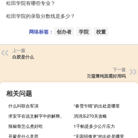
松田学院有哪些专业？
松田学院的录取分数线是多少？
网络标签：
创办者
学院
校董
上一篇
白胶是什么
下一篇
兰蔻菁纯面霜好用吗
相关问题
什么叫联合军演
“春雪乍晴”的出处是哪里
求安字在说文解字中的解释。
消消乐270关攻略
辣椒骨怎么煮好吃
1千帕是多少公斤压力
开蒙是什么意思
“无因招傲吏”的出处是哪里