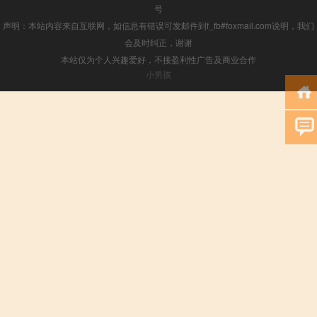
号
声明：本站内容来自互联网，如信息有错误可发邮件到f_fb#foxmail.com说明，我们
会及时纠正，谢谢
本站仅为个人兴趣爱好，不接盈利性广告及商业合作
小男孩