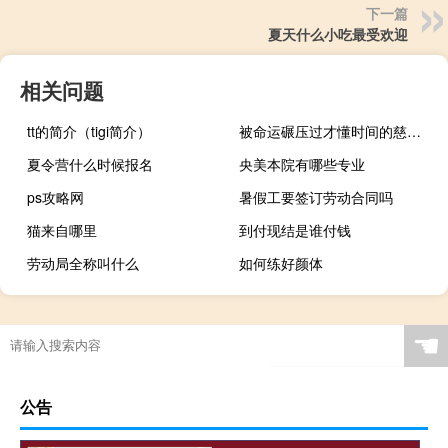
下一篇
夏天什么小吃最受欢迎
相关问题
tt的简介（tigi简介）
被命运碾压过才懂时间的慈悲意思
夏令营什么时候报名
央美本院有哪些专业
ps攻略网
暑假工要签订劳动合同吗
猫来自哪里
到付现结是谁付钱
劳动局全称叫什么
如何练好颜体
☚
公告