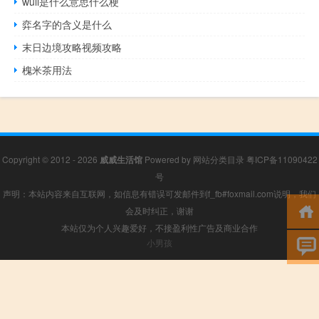
wuli是什么意思什么梗
弈名字的含义是什么
末日边境攻略视频攻略
槐米茶用法
Copyright © 2012 - 2026
威威生活馆
Powered by
网站分类目录
粤ICP备11090422
号
声明：本站内容来自互联网，如信息有错误可发邮件到f_fb#foxmail.com说明，我们
会及时纠正，谢谢
本站仅为个人兴趣爱好，不接盈利性广告及商业合作
小男孩