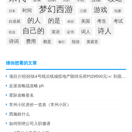
梦幻西游
游戏
时间
玩家
日本
江西
的人
的是
考生
考试
美国
白居易
科目
自己的
诗人
词人
英语
证书
职业
诗词
费用
都是
陆游
黄庭坚
银行
猜你想看的文章
项目介绍|轻轨4号线沿线城投地产朗诗乐府约29500元/㎡ 到底什么情况嘞
反派攻略战攻略 ph
星际攻略签名
常州小区房价一览表（常州小区）
西施姓什么
如何拒绝公司入职邀请