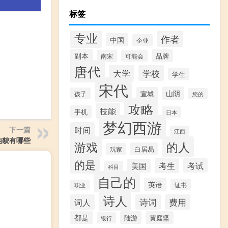
标签
专业
作者
中国
企业
副本
品牌
南宋
可能会
唐代
大学
学校
学生
宋代
山阴
宣城
孩子
您的
攻略
技能
手机
日本
梦幻西游
时间
下一篇
江西
地貌有哪些
游戏
的人
白居易
玩家
的是
考生
考试
美国
科目
自己的
英语
证书
职业
诗人
词人
诗词
费用
都是
陆游
黄庭坚
银行