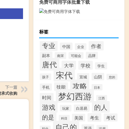
免费可商用字体批量下载
标签
专业
作者
中国
企业
副本
品牌
南宋
可能会
唐代
大学
学校
学生
宋代
山阴
宣城
孩子
您的
攻略
技能
下一篇
手机
日本
梦幻西游
债承式收购
时间
江西
游戏
的人
白居易
玩家
的是
考生
考试
美国
科目
自己的
英语
证书
职业