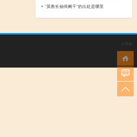
“莫教长袖倚阑干”的出处是哪里
小男孩