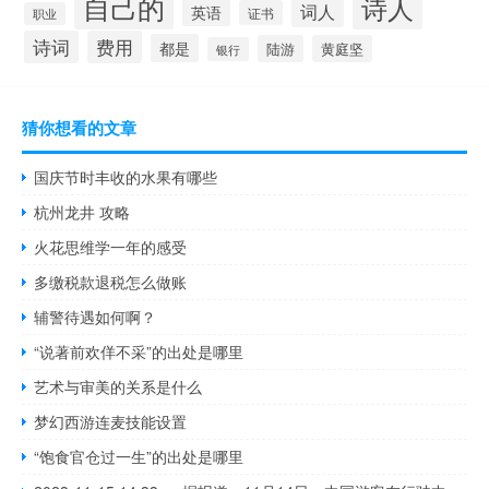
自己的
诗人
词人
英语
证书
职业
诗词
费用
都是
陆游
黄庭坚
银行
猜你想看的文章
国庆节时丰收的水果有哪些
杭州龙井 攻略
火花思维学一年的感受
多缴税款退税怎么做账
辅警待遇如何啊？
“说著前欢佯不采”的出处是哪里
艺术与审美的关系是什么
梦幻西游连麦技能设置
“饱食官仓过一生”的出处是哪里