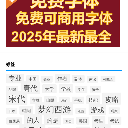
标签
专业
作者
中国
副本
企业
南宋
可能会
唐代
大学
学校
品牌
学生
孩子
宋代
攻略
技能
山阴
宣城
手机
您的
梦幻西游
游戏
时间
玩家
日本
江西
的人
的是
考生
考试
美国
白居易
科目