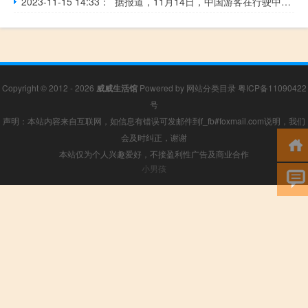
2023-11-15 14:33： 据报道，11月14日，中国游客在行驶中的雅万高铁高速动车组列车车厢内玩起了“窗台立硬币”。视频显示，列车时速已达295公里，而硬币稳稳的“立住了”。据新华社此前报道，10月17日，中印尼合作建设的雅万高铁正式开通运营。 A6WRvowc ​​​
Copyright © 2012 - 2026
威威生活馆
Powered by
网站分类目录
粤ICP备11090422
号
声明：本站内容来自互联网，如信息有错误可发邮件到f_fb#foxmail.com说明，我们
会及时纠正，谢谢
本站仅为个人兴趣爱好，不接盈利性广告及商业合作
小男孩