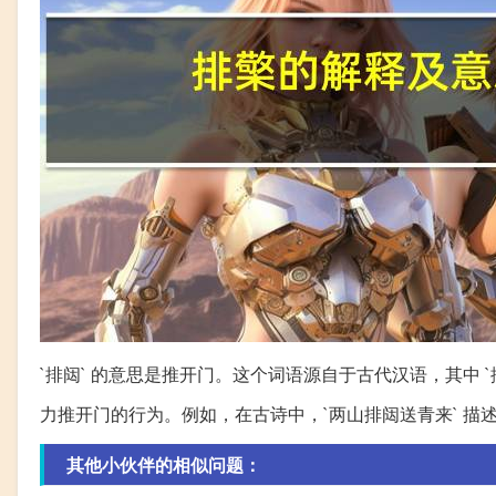
`排闼` 的意思是推开门。这个词语源自于古代汉语，其中 `排`
力推开门的行为。例如，在古诗中，`两山排闼送青来` 
其他小伙伴的相似问题：