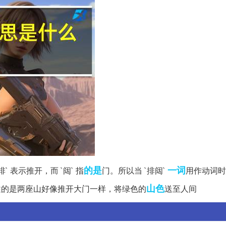
的是
一词
 表示推开，而 `闼` 指
门。所以当 `排闼`
用作动词时
山色
描述的是两座山好像推开大门一样，将绿色的
送至人间