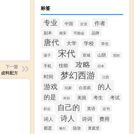
标签
专业
作者
中国
企业
副本
品牌
南宋
可能会
唐代
大学
学校
学生
宋代
山阴
宣城
孩子
您的
攻略
技能
手机
下一篇
日本
梦幻西游
卤料配方
时间
江西
游戏
的人
白居易
玩家
的是
考生
考试
美国
科目
自己的
英语
证书
职业
诗人
词人
诗词
费用
都是
陆游
黄庭坚
银行