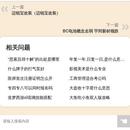
上一篇
迈锐宝改装（迈锐宝改装）
下一篇
BC电池概念走弱 宇邦新材领跌
相关问题
“思索且得十解”的出处是哪里
年复一年,日复一日,是什么意思 日复一日年复一年
什么牌子的打气泵好
影视美术是什么专业
医师首次注册证明怎么开
工商管理适合考公吗
专四专八可以同时报名吗
大盘收十字星什么意思
造梦西游ol琉璃技能搭配
大鱼吃小鱼双人版攻略
☚