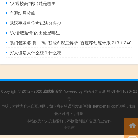
“天迥楼高”的出处是哪里
血源结局攻略
武汉事业单位考试满分多少
“久谐肥遯情”的出处是哪里
澳门管家婆-肖一码_智能AI深度解析_百度移动统计版.213.1.340
穷人也是人什么梗？什么梗
Copyright © 2012 - 2026
威威生活馆
Powered by
网站分类目录
粤ICP备11090422
号
声明：本站内容来自互联网，如信息有错误可发邮件到f_fb#foxmail.com说明，我们
会及时纠正，谢谢
本站仅为个人兴趣爱好，不接盈利性广告及商业合作
小男孩