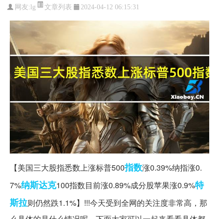
文章列表
网友:
lg
2024-04-12 06:15:31
指数
【美国三大股指悉数上涨标普500
涨0.39%纳指涨0.
纳斯达克
特
7%
100指数目前涨0.89%成分股苹果涨0.9%
斯拉
则仍然跌1.1%】!!!今天受到全网的关注度非常高，那
么具体的是什么情况呢，下面大家可以一起来看看具体都