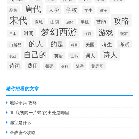
唐代
大学
学校
品牌
学生
孩子
宋代
攻略
技能
山阴
宣城
手机
您的
梦幻西游
游戏
时间
玩家
日本
江西
的人
的是
考生
考试
美国
白居易
科目
自己的
诗人
词人
英语
证书
职业
诗词
费用
都是
陆游
黄庭坚
银行
猜你想看的文章
地狱伞兵 攻略
“叶底初闻一片蝉”的出处是哪里
漏宝是什么
圣战密令攻略