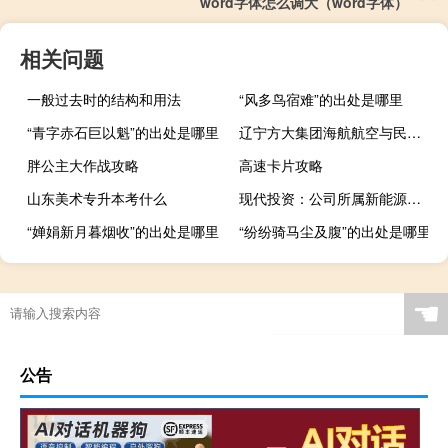
word字体怎么调大（word字体）
相关问题
一般过去时的结构和用法
“风多鸟宿难”的出处是哪里
“青字赤石巨以魁”的出处是哪里
辽宁方大集团海航航空与民生金融租赁签订战略合作协议
胖公主大作战攻略
高速卡片攻略
山东美术专升本考什么
现代投资：公司所属新能源公司光伏、储能电站建设处于起步阶段
“婵娟新月暮烟收”的出处是哪里
“纷纷骑马尘及腹”的出处是哪里
☚
公告