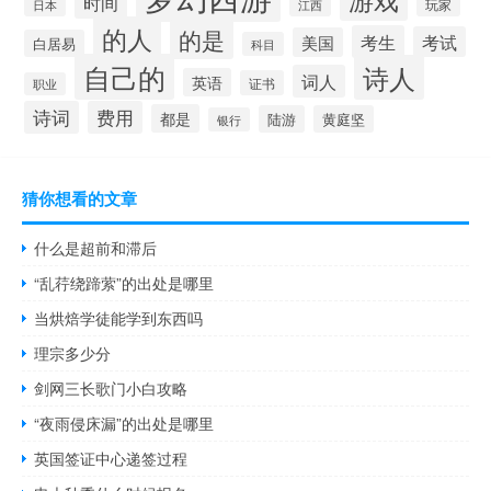
时间
玩家
日本
江西
的人
的是
考生
考试
美国
白居易
科目
自己的
诗人
词人
英语
证书
职业
诗词
费用
都是
陆游
黄庭坚
银行
猜你想看的文章
什么是超前和滞后
“乱荇绕蹄萦”的出处是哪里
当烘焙学徒能学到东西吗
理宗多少分
剑网三长歌门小白攻略
“夜雨侵床漏”的出处是哪里
英国签证中心递签过程