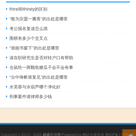
thirst和thirsty的区别
“敬为宗盟一瓣香”的出处是哪里
考公报名复读怎么填
围棋有多少个交叉点
“谁能书窗下”的出处是哪里
读在职研究生是否对转户口有帮助
仓鼠吃一两颗焦糖瓜子会不会有事
“台中绛帐谁复见”的出处是哪里
水芙蓉与水葫芦哪个净化好
刑事案件请律师多少钱
Copyright © 2012 - 2026
威威生活馆
Powered by
网站分类目录
粤ICP备11090422