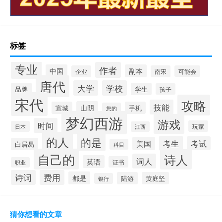
标签
专业
作者
中国
副本
企业
南宋
可能会
唐代
大学
学校
品牌
学生
孩子
宋代
攻略
技能
山阴
宣城
手机
您的
梦幻西游
游戏
时间
玩家
日本
江西
的人
的是
考生
考试
美国
白居易
科目
自己的
诗人
词人
英语
证书
职业
诗词
费用
都是
陆游
黄庭坚
银行
猜你想看的文章