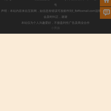
号
声明：本站内容来自互联网，如信息有错误可发邮件到f_fb#foxmail.com说明，我们
会及时纠正，谢谢
本站仅为个人兴趣爱好，不接盈利性广告及商业合作
小男孩