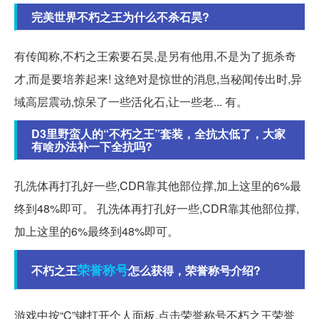
完美世界不朽之王为什么不杀石昊?
有传闻称,不朽之王索要石昊,是另有他用,不是为了扼杀奇
才,而是要培养起来! 这绝对是惊世的消息,当秘闻传出时,异
域高层震动,惊呆了一些活化石,让一些老... 有。
D3里野蛮人的“不朽之王”套装，全抗太低了，大家
有啥办法补一下全抗吗?
孔洗体再打孔好一些,CDR靠其他部位撑,加上这里的6%最
终到48%即可。 孔洗体再打孔好一些,CDR靠其他部位撑,
加上这里的6%最终到48%即可。
荣誉称号
不朽之王
怎么获得，荣誉称号介绍?
游戏中按“C”键打开个人面板,点击荣誉称号不朽之王荣誉