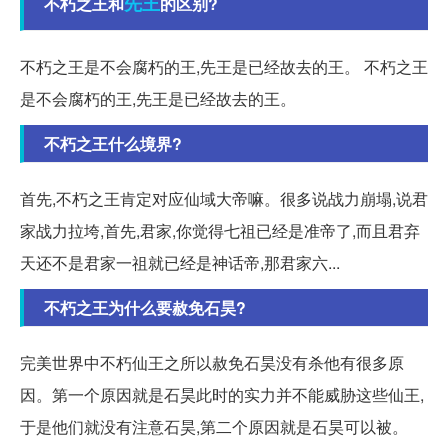
先王
不朽之王和
的区别?
不朽之王是不会腐朽的王,先王是已经故去的王。 不朽之王
是不会腐朽的王,先王是已经故去的王。
不朽之王什么境界?
首先,不朽之王肯定对应仙域大帝嘛。很多说战力崩塌,说君
家战力拉垮,首先,君家,你觉得七祖已经是准帝了,而且君弃
天还不是君家一祖就已经是神话帝,那君家六...
不朽之王为什么要赦免石昊?
完美世界中不朽仙王之所以赦免石昊没有杀他有很多原
因。第一个原因就是石昊此时的实力并不能威胁这些仙王,
于是他们就没有注意石昊,第二个原因就是石昊可以被。