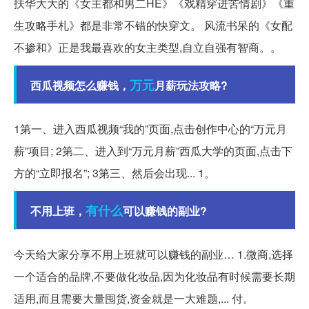
扶华大大的《女主都和男二HE》《戏精穿进苦情剧》《重
生攻略手札》都是非常不错的快穿文。 风流书呆的《女配
不掺和》正是我最喜欢的女主类型,自立自强有智商。。
万元
西瓜视频怎么赚钱，
月薪玩法攻略?
1第一、进入西瓜视频“我的”页面,点击创作中心的“万元月
薪”项目; 2第二、进入到“万元月薪”西瓜大学的页面,点击下
方的“立即报名”; 3第三、然后会出现... 1。
有什么
不用上班，
可以赚钱的副业?
今天给大家分享不用上班就可以赚钱的副业… 1.微商,选择
一个适合的品牌,不要做化妆品,因为化妆品有时候需要长期
适用,而且需要大量囤货,资金就是一大难题,... 付。