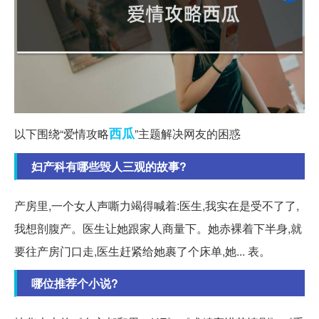
西瓜
以下围绕“爱情攻略
”主题解决网友的困惑
妇产科有哪些毁人三观的故事?
产房里,一个女人声嘶力竭得喊着:医生,我实在是受不了了,
我想剖腹产。医生让她跟家人商量下。她赤裸着下半身,就
要往产房门口走,医生赶紧给她裹了个床单,她... 表。
哪位推荐个小说?