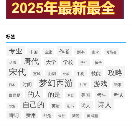
标签
专业
作者
中国
副本
企业
南宋
可能会
唐代
大学
学校
品牌
学生
孩子
宋代
攻略
技能
山阴
宣城
手机
您的
梦幻西游
游戏
时间
玩家
日本
江西
的人
的是
考生
考试
美国
白居易
科目
自己的
诗人
词人
英语
证书
职业
诗词
费用
都是
陆游
黄庭坚
银行