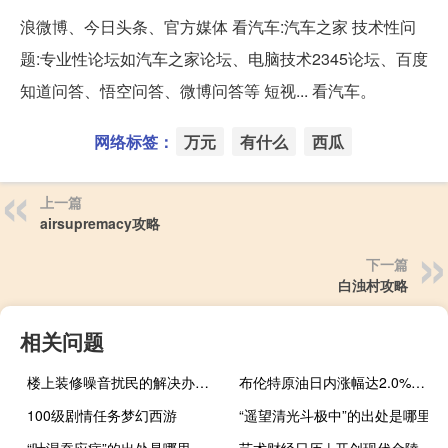
浪微博、今日头条、官方媒体 看汽车:汽车之家 技术性问
题:专业性论坛如汽车之家论坛、电脑技术2345论坛、百度
知道问答、悟空问答、微博问答等 短视... 看汽车。
网络标签：
万元
有什么
西瓜
上一篇
airsupremacy攻略
下一篇
白浊村攻略
相关问题
楼上装修噪音扰民的解决办法是什么
布伦特原油日内涨幅达2.0%报86.36美元/桶WTI原油突破82美元/桶关口报82.01美元/桶
100级剧情任务梦幻西游
“遥望清光斗极中”的出处是哪里