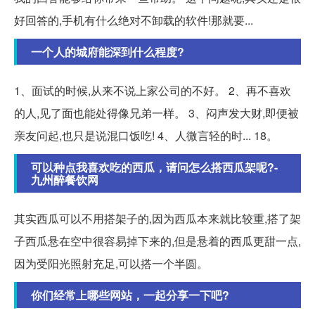
好回答的,手机有什么绝对不卸载的软件!那就要...
一个人的城府能深到什么程度?
1、面试的时候,从来不说上家公司的不好。 2、再不喜欢
的人,见了面也能处得像兄弟一样。 3、闷声发大财,即便被
亲友问起,也只是说混口饭吃! 4、人微言轻的时... 18。
可以种点我喜欢吃的西瓜，请问怎么搭西瓜架呢?-
九州醉餐饮网
其实西瓜可以不用搭架子的,因为西瓜本来就比较重,搭了架
子西瓜悬在空中很容易掉下来的,但是悬着的西瓜更甜一点,
因为受阳光照射充足,可以搭一个半圆。
你们经常上哪些网站，一起分享一下吧?