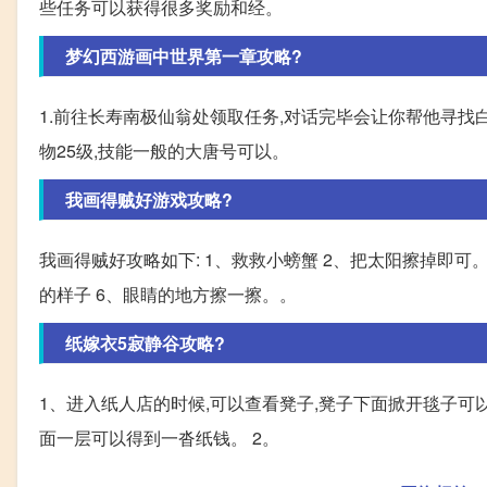
些任务可以获得很多奖励和经。
梦幻西游画中世界第一章攻略?
1.前往长寿南极仙翁处领取任务,对话完毕会让你帮他寻找白
物25级,技能一般的大唐号可以。
我画得贼好游戏攻略?
我画得贼好攻略如下: 1、救救小螃蟹 2、把太阳擦掉即可
的样子 6、眼睛的地方擦一擦。。
纸嫁衣5寂静谷攻略?
1、进入纸人店的时候,可以查看凳子,凳子下面掀开毯子可
面一层可以得到一沓纸钱。 2。