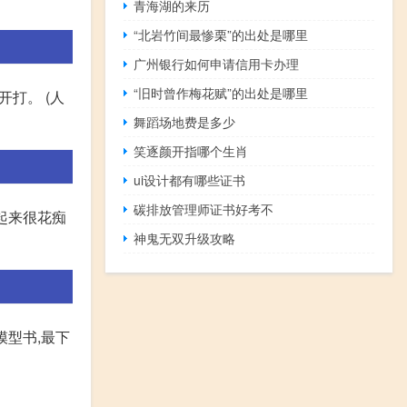
青海湖的来历
“北岩竹间最惨栗”的出处是哪里
广州银行如何申请信用卡办理
“旧时曾作梅花赋”的出处是哪里
打。 (人
舞蹈场地费是多少
笑逐颜开指哪个生肖
ui设计都有哪些证书
碳排放管理师证书好考不
看起来很花痴
神鬼无双升级攻略
模型书,最下