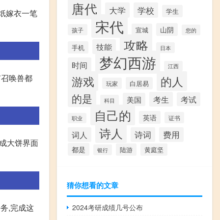
唐代
大学
学校
学生
纸嫁衣一笔
宋代
山阴
宣城
孩子
您的
攻略
技能
手机
日本
梦幻西游
时间
江西
有召唤兽都
游戏
的人
白居易
玩家
的是
考生
考试
美国
科目
自己的
英语
证书
职业
诗人
词人
诗词
费用
合成大饼界面
都是
陆游
黄庭坚
银行
猜你想看的文章
务,完成这
2024考研成绩几号公布