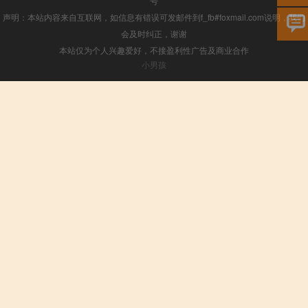
号
声明：本站内容来自互联网，如信息有错误可发邮件到f_fb#foxmail.com说明，我们
会及时纠正，谢谢
本站仅为个人兴趣爱好，不接盈利性广告及商业合作
小男孩