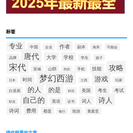
标签
专业
作者
中国
副本
企业
南宋
可能会
唐代
大学
学校
品牌
学生
孩子
宋代
攻略
技能
山阴
宣城
手机
您的
梦幻西游
游戏
时间
玩家
日本
江西
的人
的是
考生
考试
美国
白居易
科目
自己的
诗人
词人
英语
证书
职业
诗词
费用
都是
陆游
黄庭坚
银行
猜你想看的文章