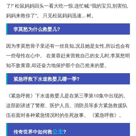
了!” 松鼠妈妈回头一看大吃一惊,连忙喊:“我的宝贝,别害怕,
妈妈来救你了”。 只见松鼠妈妈迅速... 树。
李莫愁为什么救婴儿?
因为李莫愁骨子里还有一丝良知,况且她是女性,所以也会有
一些母性在心中。 在黄蓉赶来营救自己的女儿时,李莫愁明
知不敌黄蓉,却还奋力地保护那个自己抢来的婴。
紧急呼救下水道救婴儿哪一季?
《紧急呼救》下水道救婴儿是在第三季第10集中出现的。
这部剧讲述了警察、医护人员、消防员等多方紧急救援队
伍在面对各种紧急情况时的生死故事。 《紧急呼救》。
公主
传奇世界中如何救
?