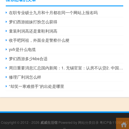
在职专业硕士九月和十月都在同一个网站上报名吗
梦幻西游姐妹打扮怎么获得
童装利润高还是童鞋利润高
收手吧阿祖，外面全是警察什么梗
yvfr是什么电缆
梦幻西游多少kbs合适
周日重要消息汇总国内新闻：1. 无锡官宣：认房不认贷2. 中国农资流通协会：呼吁全力做好化肥等农资的国内供应3. 证监会焦津洪：及时清除市场里面的“坏鸡蛋”和“害群之马”4. 香港财政司司长陈茂波：解决港股流动性问题需全面检视各因素5. 招商银行发布《2023中国私人财富报告》316万人资产超千万6. 央行金中夏：人民币已成为全球第五大储备货币、第五大支付货币7. 王受文：将推出服务贸易开放创新发展的政策文件进一步完善政策措施8. 华为Mate 60 Pro今日全面开售上海、北京等地现排队盛况央视评：自主
修理厂利润怎么样
“却笑一寒难措手”的出处是哪里
Copyright © 2012 - 2026
威威生活馆
Powered by
网站分类目录
粤ICP备11090422