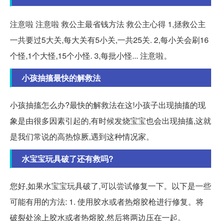
注意啦 注意啦 救公主最省钱方法 救公主心得 1,拯救公主
一共要过5大关,每大关有5小关,一共25关. 2,每小关会刷16
个怪,1个大怪,15个小怪. 3,每批小怪... 注意啦。
小孩抽搐最快的解救法
小孩抽搐怎么办?最快的解救法在这!小孩子出现抽搐的现
象是由很多因素引起的,有时候发烧宝宝也会出现抽搐,这就
是我们常说的高热惊厥,遇到这种情况家。
水宝宝玩具破了还有救吗?
您好,如果水宝宝玩具破了,可以尝试修复一下。以下是一些
可能有用的方法: 1. 使用胶水或者热熔胶枪进行修复。将
破裂处涂上胶水或者热熔胶,然后将两边压在一起。