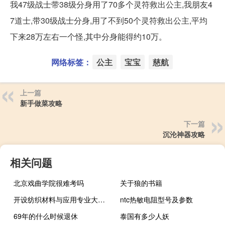
我47级战士带38级分身用了70多个灵符救出公主,我朋友4
7道士,带30级战士分身,用了不到50个灵符救出公主,平均
下来28万左右一个怪,其中分身能得约10万。
网络标签：
公主
宝宝
慈航
上一篇
新手做菜攻略
下一篇
沉沦神器攻略
相关问题
北京戏曲学院很难考吗
关于狼的书籍
开设纺织材料与应用专业大学有哪些
ntc热敏电阻型号及参数
69年的什么时候退休
泰国有多少人妖