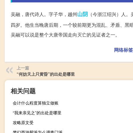
山阴
吴融，唐代诗人。字子华，越州
（今浙江绍兴）人。吴
四岁。他生当晚唐后期，一个较前期更为混乱、矛盾、黑
吴融可以说是整个大唐帝国走向灭亡的见证者之一。
网络标签
上一篇
“何妨天上只黄昏”的出处是哪里
相关问题
会计什么程度算独立做账
“我来亲见之”的出处是哪里
攻略原文受
梦幻西游帮派怎么调查门派