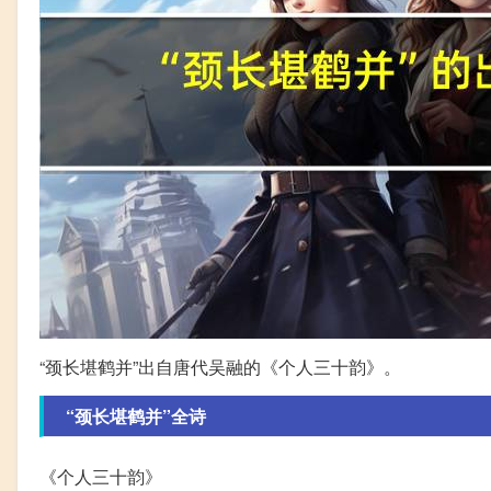
“颈长堪鹤并”出自唐代吴融的《个人三十韵》。
“颈长堪鹤并”全诗
《个人三十韵》