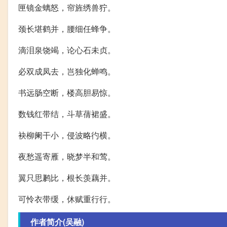
匣镜金螭怒，帘旌绣兽狞。
颈长堪鹤并，腰细任蜂争。
滴泪泉饶竭，论心石未贞。
必双成凤去，岂独化蝉鸣。
书远肠空断，楼高胆易惊。
数钱红带结，斗草蒨裙盛。
袂柳阑干小，侵波略彴横。
夜愁遥寄雁，晓梦半和莺。
翼只思鹣比，根长羡藕并。
可怜衣带缓，休赋重行行。
作者简介(吴融)