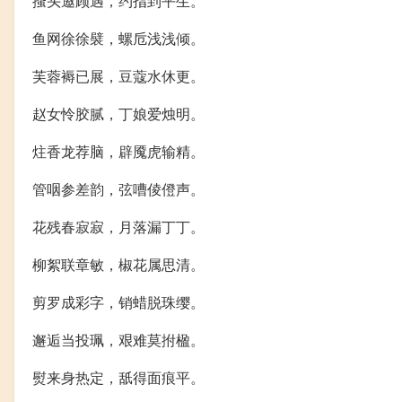
搔头邀顾遇，约指到平生。
鱼网徐徐襞，螺卮浅浅倾。
芙蓉褥已展，豆蔻水休更。
赵女怜胶腻，丁娘爱烛明。
炷香龙荐脑，辟魇虎输精。
管咽参差韵，弦嘈倰僜声。
花残春寂寂，月落漏丁丁。
柳絮联章敏，椒花属思清。
剪罗成彩字，销蜡脱珠缨。
邂逅当投珮，艰难莫拊楹。
熨来身热定，舐得面痕平。