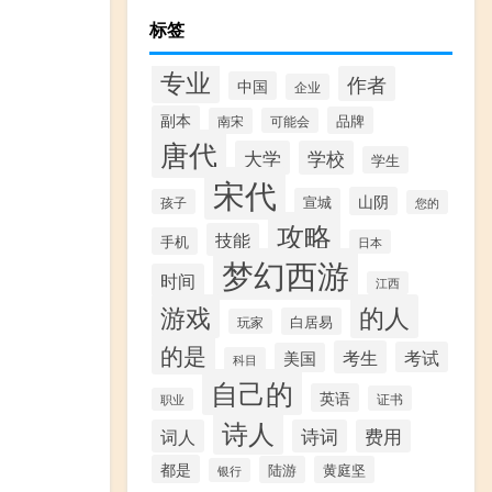
标签
专业
作者
中国
企业
副本
品牌
南宋
可能会
唐代
大学
学校
学生
宋代
山阴
宣城
孩子
您的
攻略
技能
手机
日本
梦幻西游
时间
江西
游戏
的人
白居易
玩家
的是
考生
考试
美国
科目
自己的
英语
证书
职业
诗人
词人
诗词
费用
都是
陆游
黄庭坚
银行