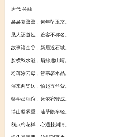
唐代 吴融
袅袅复盈盈，何年坠玉京。
见人还道姓，羞客不称名。
故事谙金谷，新居近石城。
脸横秋水溢，眉拂远山晴。
粉薄涂云母，簪寒篸水晶。
催来两桨送，怕起五丝萦。
髻学盘桓绾，床依宛转成。
博山凝雾重，油壁隐车轻。
额点梅花样，心通棘刺情。