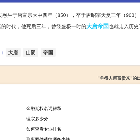
融生于唐宣宗大中四年（850），卒于唐昭宗天复三年（903
大唐
帝国
暗的时代，他死后三年，曾经盛极一时的
也就走入历史
：
大唐
山阴
帝国
“争得人间富贵来”的
金融期权名词解释
理宗多少分
如何查看专业排名
刑事案件请律师多少钱