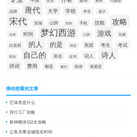
中国
副本
企业
南宋
可能会
唐代
大学
学校
品牌
学生
孩子
宋代
攻略
技能
山阴
宣城
手机
您的
梦幻西游
游戏
时间
玩家
日本
江西
的人
的是
考生
考试
美国
白居易
科目
自己的
诗人
词人
英语
证书
职业
诗词
费用
都是
陆游
黄庭坚
银行
猜你想看的文章
艺体类是什么
异行工厂攻略
新神雕侠侣2全攻略
公务员事业编报名时间