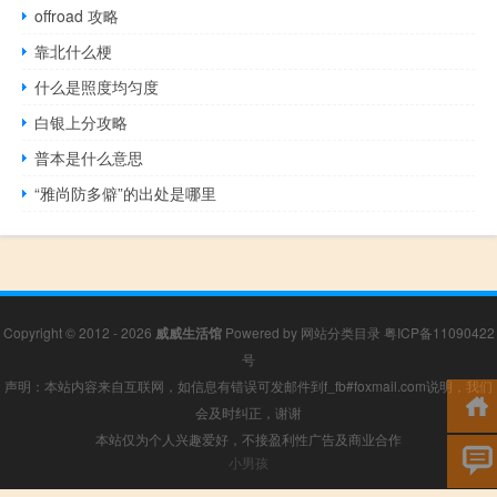
offroad 攻略
靠北什么梗
什么是照度均匀度
白银上分攻略
普本是什么意思
“雅尚防多僻”的出处是哪里
Copyright © 2012 - 2026
威威生活馆
Powered by
网站分类目录
粤ICP备11090422
号
声明：本站内容来自互联网，如信息有错误可发邮件到f_fb#foxmail.com说明，我们
会及时纠正，谢谢
本站仅为个人兴趣爱好，不接盈利性广告及商业合作
小男孩