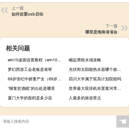
上一篇
如何设置usb启动
下一篇
哪里是海南省省会
相关问题
win10桌面设置教程（win10桌面）
崛起黑暗水域攻略
梦幻西游工会老板是谁呀
光伏和太阳能热水器哪个效率高
69岁张纪中娇妻产女（69岁张纪中再当爸）
四川大学属于双高计划院校吗
“聊复饮酒眠”的出处是哪里
世界最大双排机布置黄河李家峡水电站200万千瓦全容量投产发电
厦门大学的面积是多少亩
人最多的旅游景点
☚