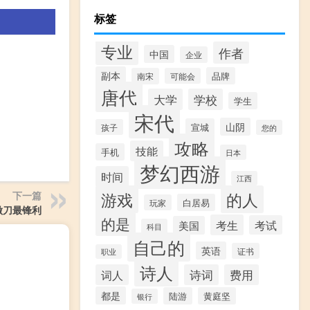
标签
专业
作者
中国
企业
副本
品牌
南宋
可能会
唐代
大学
学校
学生
宋代
山阴
宣城
孩子
您的
攻略
技能
手机
日本
梦幻西游
时间
江西
游戏
的人
下一篇
白居易
玩家
做刀最锋利
的是
考生
考试
美国
科目
自己的
英语
证书
职业
诗人
词人
诗词
费用
都是
陆游
黄庭坚
银行