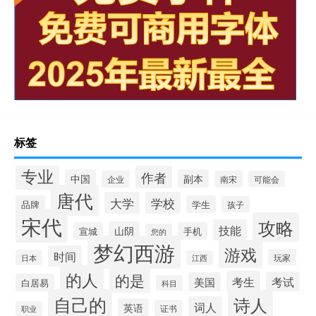
标签
专业
作者
中国
副本
企业
南宋
可能会
唐代
大学
学校
品牌
学生
孩子
宋代
攻略
技能
山阴
宣城
手机
您的
梦幻西游
游戏
时间
玩家
日本
江西
的人
的是
考生
考试
美国
白居易
科目
自己的
诗人
词人
英语
证书
职业