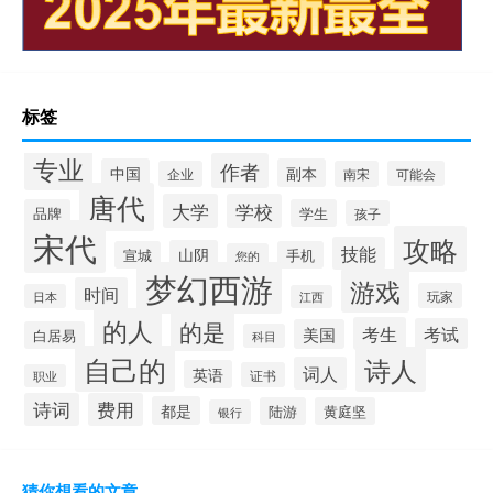
标签
专业
作者
中国
副本
企业
南宋
可能会
唐代
大学
学校
品牌
学生
孩子
宋代
攻略
技能
山阴
宣城
手机
您的
梦幻西游
游戏
时间
玩家
日本
江西
的人
的是
考生
考试
美国
白居易
科目
自己的
诗人
词人
英语
证书
职业
诗词
费用
都是
陆游
黄庭坚
银行
猜你想看的文章