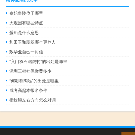
秦始皇陵位于哪里
大观园有哪些特点
蜑船是什么意思
和田玉和翡翠哪个更养人
致毕业自己一封信
“入门双石踞虎豹”的出处是哪里
深圳三档社保缴费多少
“何独称陶泓”的出处是哪里
成考高起本报名条件
指纹锁左右方向怎么对调