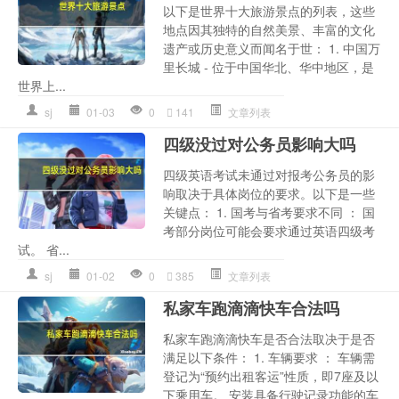
以下是世界十大旅游景点的列表，这些
地点因其独特的自然美景、丰富的文化
遗产或历史意义而闻名于世： 1. 中国万
里长城 - 位于中国华北、华中地区，是
世界上...
sj
01-03
0
141
文章列表
四级没过对公务员影响大吗
四级英语考试未通过对报考公务员的影
响取决于具体岗位的要求。以下是一些
关键点： 1. 国考与省考要求不同 ： 国
考部分岗位可能会要求通过英语四级考
试。 省...
sj
01-02
0
385
文章列表
私家车跑滴滴快车合法吗
私家车跑滴滴快车是否合法取决于是否
满足以下条件： 1. 车辆要求 ： 车辆需
登记为“预约出租客运”性质，即7座及以
下乘用车。 安装具备行驶记录功能的车