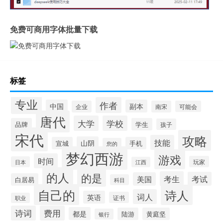
免费可商用字体批量下载
标签
专业
作者
中国
副本
企业
南宋
可能会
唐代
大学
学校
品牌
学生
孩子
宋代
攻略
技能
山阴
宣城
手机
您的
梦幻西游
游戏
时间
玩家
日本
江西
的人
的是
考生
考试
美国
白居易
科目
自己的
诗人
词人
英语
证书
职业
诗词
费用
都是
陆游
黄庭坚
银行