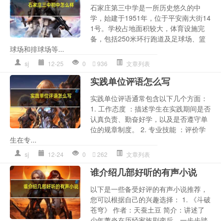
石家庄第三中学是一所历史悠久的中
学，始建于1951年，位于平安南大街14
1号。学校占地面积较大，体育设施完
备，包括250米环行跑道及足球场、篮
球场和排球场等...
sj
12-25
0
936
文章列表
实践单位评语怎么写
实践单位评语通常包含以下几个方面：
1. 工作态度 ：描述学生在实践期间是否
认真负责、勤奋好学，以及是否遵守单
位的规章制度。 2. 专业技能 ：评价学
生在专...
sj
12-24
0
262
文章列表
谁介绍几部好听的有声小说
以下是一些备受好评的有声小说推荐，
您可以根据自己的兴趣选择： 1. 《斗破
苍穹》 作者：天蚕土豆 简介：讲述了
少年萧炎在历经家族剧变后，一步步踏