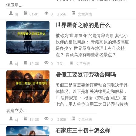
辆卫星...
sj
01-01
0
656
文章列表
世界屋脊之称的是什么
被称为“世界屋脊”的是青藏高原 其他小
伙伴的相似问题： 青藏高原的海拔高度
是多少？ 世界屋脊在地理上有什么特
点？ 青藏高原有哪些著名景点？
sj
12-30
0
31
文章列表
暑假工要签订劳动合同吗
暑假工是否需要签订劳动合同取决于具
体情况。以下是相关法律规定和解释：
1. 法律规定 ： 根据《劳动合同法》第
七条，用人单位自用工之日起即与劳动
者建立劳...
sj
12-30
0
639
文章列表
石家庄三中初中怎么样