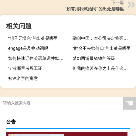
下一篇
“如有用我试治民”的出处是哪里
相关问题
“想子无愠色”的出处是哪里
融创中国：本公司决定将强制可转换债券的限额提高至27.5亿美元
engage是及物动词吗
“醉乡不去欲何归”的出处是哪里
如何快速记住英语单词并默写 方法是什么
梦幻西游最省钱的等级
宁波哪里考焊工证
但我的痛苦在你之上是什么梗什么梗
知沐名字的寓意
☚
公告