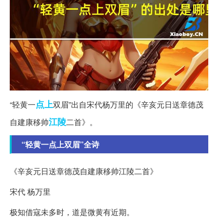
点上
“轻黄一
双眉”出自宋代杨万里的《辛亥元日送章德茂
江陵
自建康移帅
二首》。
“轻黄一点上双眉”全诗
《辛亥元日送章德茂自建康移帅江陵二首》
宋代 杨万里
极知借寇未多时，道是微黄有近期。