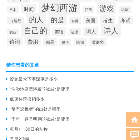
梦幻西游
游戏
时间
玩家
日本
江西
的人
的是
考生
考试
美国
白居易
科目
自己的
诗人
词人
英语
证书
职业
诗词
费用
都是
陆游
黄庭坚
银行
猜你想看的文章
蛟龙最大下潜深度是多少
“浩渺池庭辈鸿鹭”的出处是哪里
低保住院报销多少
“复有返樵者”的出处是哪里
“千年一遇圣明朝”的出处是哪里
每月1一30日的别称
圣灵2攻略