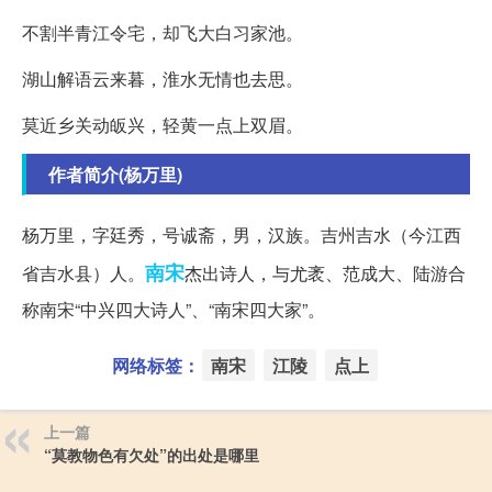
不割半青江令宅，却飞大白习家池。
湖山解语云来暮，淮水无情也去思。
莫近乡关动皈兴，轻黄一点上双眉。
作者简介(杨万里)
杨万里，字廷秀，号诚斋，男，汉族。吉州吉水（今江西
南宋
省吉水县）人。
杰出诗人，与尤袤、范成大、陆游合
称南宋“中兴四大诗人”、“南宋四大家”。
网络标签：
南宋
江陵
点上
上一篇
“莫教物色有欠处”的出处是哪里